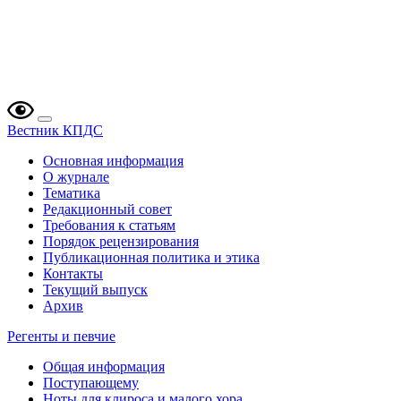
Вестник КПДС
Основная информация
О журнале
Тематика
Редакционный совет
Требования к статьям
Порядок рецензирования
Публикационная политика и этика
Контакты
Текущий выпуск
Архив
Регенты и певчие
Общая информация
Поступающему
Ноты для клироса и малого хора