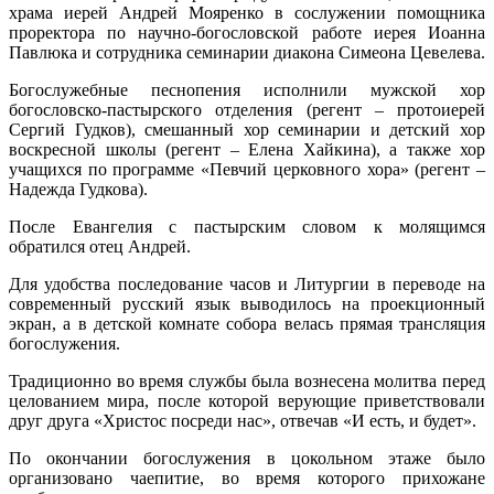
храма иерей Андрей Мояренко в сослужении помощника
проректора по научно-богословской работе иерея Иоанна
Павлюка и сотрудника семинарии диакона Симеона Цевелева.
Богослужебные песнопения исполнили мужской хор
богословско-пастырского отделения (регент – протоиерей
Сергий Гудков), смешанный хор семинарии и детский хор
воскресной школы (регент – Елена Хайкина), а также хор
учащихся по программе «Певчий церковного хора» (регент –
Надежда Гудкова).
После Евангелия с пастырским словом к молящимся
обратился отец Андрей.
Для удобства последование часов и Литургии в переводе на
современный русский язык выводилось на проекционный
экран, а в детской комнате собора велась прямая трансляция
богослужения.
Традиционно во время службы была вознесена молитва перед
целованием мира, после которой верующие приветствовали
друг друга «Христос посреди нас», отвечав «И есть, и будет».
По окончании богослужения в цокольном этаже было
организовано чаепитие, во время которого прихожане