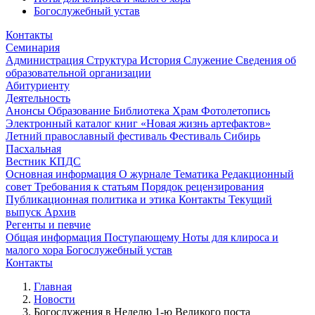
Богослужебный устав
Контакты
Семинария
Администрация
Структура
История
Служение
Сведения об
образовательной организации
Абитуриенту
Деятельность
Анонсы
Образование
Библиотека
Храм
Фотолетопись
Электронный каталог книг «Новая жизнь артефактов»
Летний православный фестиваль
Фестиваль Сибирь
Пасхальная
Вестник КПДС
Основная информация
О журнале
Тематика
Редакционный
совет
Требования к статьям
Порядок рецензирования
Публикационная политика и этика
Контакты
Текущий
выпуск
Архив
Регенты и певчие
Общая информация
Поступающему
Ноты для клироса и
малого хора
Богослужебный устав
Контакты
Главная
Новости
Богослужения в Неделю 1-ю Великого поста