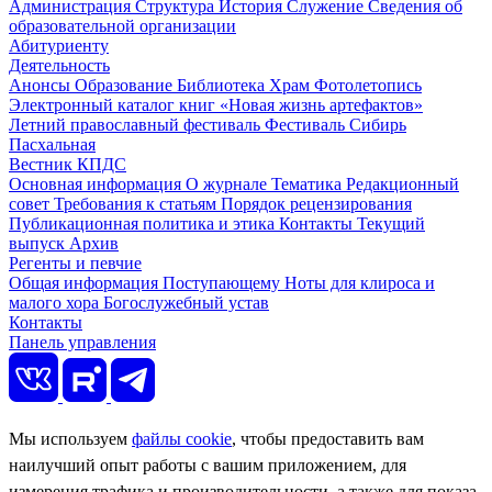
Администрация
Структура
История
Служение
Сведения об
образовательной организации
Абитуриенту
Деятельность
Анонсы
Образование
Библиотека
Храм
Фотолетопись
Электронный каталог книг «Новая жизнь артефактов»
Летний православный фестиваль
Фестиваль Сибирь
Пасхальная
Вестник КПДС
Основная информация
О журнале
Тематика
Редакционный
совет
Требования к статьям
Порядок рецензирования
Публикационная политика и этика
Контакты
Текущий
выпуск
Архив
Регенты и певчие
Общая информация
Поступающему
Ноты для клироса и
малого хора
Богослужебный устав
Контакты
Панель управления
Мы используем
файлы cookie
, чтобы предоставить вам
наилучший опыт работы с вашим приложением, для
измерения трафика и производительности, а также для показа