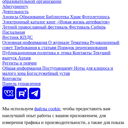
образовательной организации
Абитуриенту
Деятельность
Анонсы
Образование
Библиотека
Храм
Фотолетопись
Электронный каталог книг «Новая жизнь артефактов»
Летний православный фестиваль
Фестиваль Сибирь
Пасхальная
Вестник КПДС
Основная информация
О журнале
Тематика
Редакционный
совет
Требования к статьям
Порядок рецензирования
Публикационная политика и этика
Контакты
Текущий
выпуск
Архив
Регенты и певчие
Общая информация
Поступающему
Ноты для клироса и
малого хора
Богослужебный устав
Контакты
Панель управления
Мы используем
файлы cookie
, чтобы предоставить вам
наилучший опыт работы с вашим приложением, для
измерения трафика и производительности, а также для показа