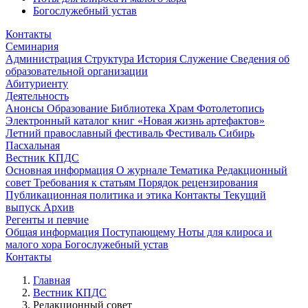
Богослужебный устав
Контакты
Семинария
Администрация
Структура
История
Служение
Сведения об
образовательной организации
Абитуриенту
Деятельность
Анонсы
Образование
Библиотека
Храм
Фотолетопись
Электронный каталог книг «Новая жизнь артефактов»
Летний православный фестиваль
Фестиваль Сибирь
Пасхальная
Вестник КПДС
Основная информация
О журнале
Тематика
Редакционный
совет
Требования к статьям
Порядок рецензирования
Публикационная политика и этика
Контакты
Текущий
выпуск
Архив
Регенты и певчие
Общая информация
Поступающему
Ноты для клироса и
малого хора
Богослужебный устав
Контакты
Главная
Вестник КПДС
Редакционный совет