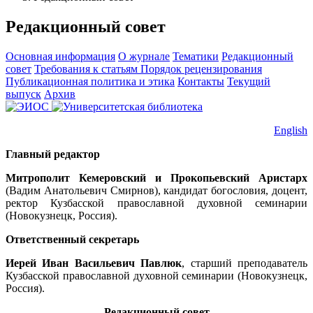
Редакционный совет
Основная информация
О журнале
Тематики
Редакционный
совет
Требования к статьям
Порядок рецензирования
Публикационная политика и этика
Контакты
Текущий
выпуск
Архив
English
Главный редактор
Митрополит Кемеровский и Прокопьевский Аристарх
(Вадим Анатольевич Смирнов), кандидат богословия, доцент,
ректор Кузбасской православной духовной семинарии
(Новокузнецк, Россия).
Ответственный секретарь
Иерей Иван Васильевич Павлюк
, старший преподаватель
Кузбасской
православной духовной семинарии (Новокузнецк,
Россия).
Редакционный совет