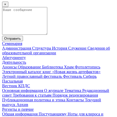
×
Отправить
Семинария
Администрация
Структура
История
Служение
Сведения об
образовательной организации
Абитуриенту
Деятельность
Анонсы
Образование
Библиотека
Храм
Фотолетопись
Электронный каталог книг «Новая жизнь артефактов»
Летний православный фестиваль
Фестиваль Сибирь
Пасхальная
Вестник КПДС
Основная информация
О журнале
Тематика
Редакционный
совет
Требования к статьям
Порядок рецензирования
Публикационная политика и этика
Контакты
Текущий
выпуск
Архив
Регенты и певчие
Общая информация
Поступающему
Ноты для клироса и