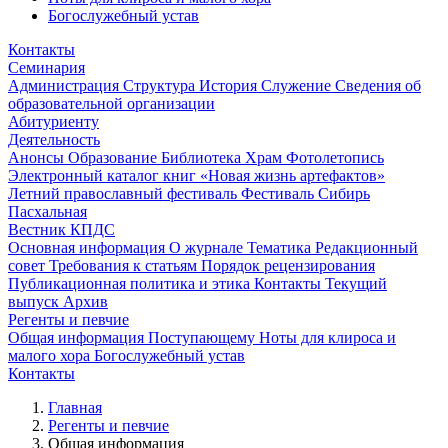
Богослужебный устав
Контакты
Семинария
Администрация
Структура
История
Служение
Сведения об
образовательной организации
Абитуриенту
Деятельность
Анонсы
Образование
Библиотека
Храм
Фотолетопись
Электронный каталог книг «Новая жизнь артефактов»
Летний православный фестиваль
Фестиваль Сибирь
Пасхальная
Вестник КПДС
Основная информация
О журнале
Тематика
Редакционный
совет
Требования к статьям
Порядок рецензирования
Публикационная политика и этика
Контакты
Текущий
выпуск
Архив
Регенты и певчие
Общая информация
Поступающему
Ноты для клироса и
малого хора
Богослужебный устав
Контакты
Главная
Регенты и певчие
Общая информация