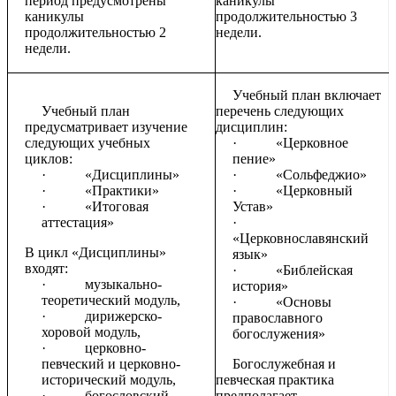
период предусмотрены
каникулы
каникулы
продолжительностью 3
продолжительностью 2
недели.
недели.
Учебный план включает
Учебный план
перечень следующих
предусматривает изучение
дисциплин:
следующих учебных
·
«Церковное
циклов:
пение»
·
«Дисциплины»
·
«Сольфеджио»
·
«Практики»
·
«Церковный
·
«Итоговая
Устав»
аттестация»
·
«Церковнославянский
В цикл «Дисциплины»
язык»
входят:
·
«Библейская
·
музыкально-
история»
теоретический модуль,
·
«Основы
·
дирижерско-
православного
хоровой модуль,
богослужения»
·
церковно-
певческий и церковно-
Богослужебная и
исторический модуль,
певческая практика
·
богословский
предполагает