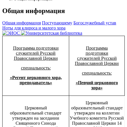
Общая информация
Общая информация
Поступающему
Богослужебный устав
Ноты для клироса и малого хора
Программа подготовки
Программа
служителей Русской
подготовки
Православной Церкви
служителей Русской
Православной Церкви
специальность:
специальность:
«Регент церковного хора,
преподаватель»
«Певчий церковного
хора»
Церковный
Церковный
образовательный стандарт
образовательный стандарт
утвержден на коллегии
утвержден на заседании
Учебного комитета Русской
Священного Синода
Православной Церкви 14