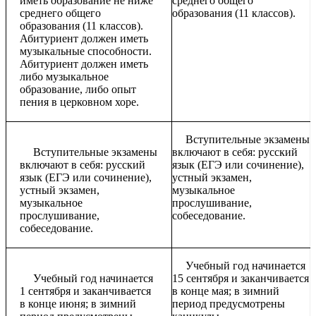
иметь образование не ниже
среднего общего
среднего общего
образования (11 классов).
образования (11 классов).
Абитуриент должен иметь
музыкальные способности.
Абитуриент должен иметь
либо музыкальное
образование, либо опыт
пения в церковном хоре.
Вступительные экзамены
Вступительные экзамены
включают в себя: русский
включают в себя: русский
язык (ЕГЭ или сочинение),
язык (ЕГЭ или сочинение),
устный экзамен,
устный экзамен,
музыкальное
музыкальное
прослушивание,
прослушивание,
собеседование.
собеседование.
Учебный год начинается
Учебный год начинается
15 сентября и заканчивается
1 сентября и заканчивается
в конце мая; в зимний
в конце июня; в зимний
период предусмотрены