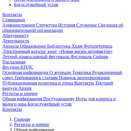
Богослужебный устав
Контакты
Семинария
Администрация
Структура
История
Служение
Сведения об
образовательной организации
Абитуриенту
Деятельность
Анонсы
Образование
Библиотека
Храм
Фотолетопись
Электронный каталог книг «Новая жизнь артефактов»
Летний православный фестиваль
Фестиваль Сибирь
Пасхальная
Вестник КПДС
Основная информация
О журнале
Тематика
Редакционный
совет
Требования к статьям
Порядок рецензирования
Публикационная политика и этика
Контакты
Текущий
выпуск
Архив
Регенты и певчие
Общая информация
Поступающему
Ноты для клироса и
малого хора
Богослужебный устав
Контакты
Главная
Регенты и певчие
Общая информация