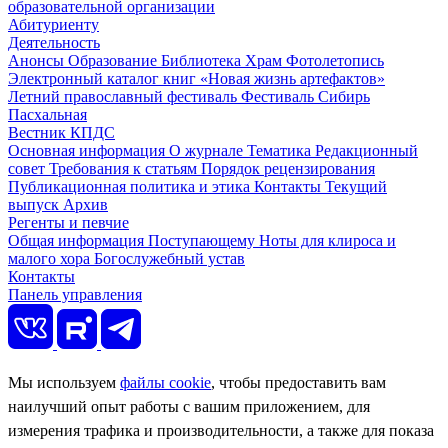
образовательной организации
Абитуриенту
Деятельность
Анонсы
Образование
Библиотека
Храм
Фотолетопись
Электронный каталог книг «Новая жизнь артефактов»
Летний православный фестиваль
Фестиваль Сибирь
Пасхальная
Вестник КПДС
Основная информация
О журнале
Тематика
Редакционный
совет
Требования к статьям
Порядок рецензирования
Публикационная политика и этика
Контакты
Текущий
выпуск
Архив
Регенты и певчие
Общая информация
Поступающему
Ноты для клироса и
малого хора
Богослужебный устав
Контакты
Панель управления
Мы используем
файлы cookie
, чтобы предоставить вам
наилучший опыт работы с вашим приложением, для
измерения трафика и производительности, а также для показа