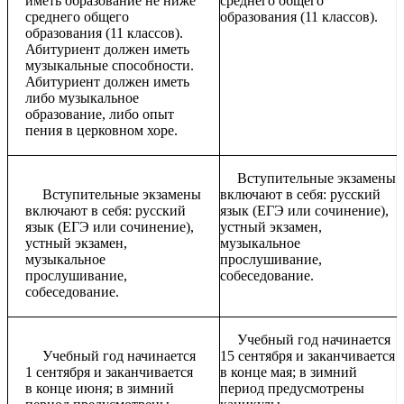
иметь образование не ниже
среднего общего
среднего общего
образования (11 классов).
образования (11 классов).
Абитуриент должен иметь
музыкальные способности.
Абитуриент должен иметь
либо музыкальное
образование, либо опыт
пения в церковном хоре.
Вступительные экзамены
Вступительные экзамены
включают в себя: русский
включают в себя: русский
язык (ЕГЭ или сочинение),
язык (ЕГЭ или сочинение),
устный экзамен,
устный экзамен,
музыкальное
музыкальное
прослушивание,
прослушивание,
собеседование.
собеседование.
Учебный год начинается
Учебный год начинается
15 сентября и заканчивается
1 сентября и заканчивается
в конце мая; в зимний
в конце июня; в зимний
период предусмотрены