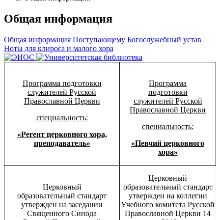
Общая информация
Общая информация
Поступающему
Богослужебный устав
Ноты для клироса и малого хора
Программа подготовки
Программа
служителей Русской
подготовки
Православной Церкви
служителей Русской
Православной Церкви
специальность:
специальность:
«Регент церковного хора,
преподаватель»
«Певчий церковного
хора»
Церковный
Церковный
образовательный стандарт
образовательный стандарт
утвержден на коллегии
утвержден на заседании
Учебного комитета Русской
Священного Синода
Православной Церкви 14