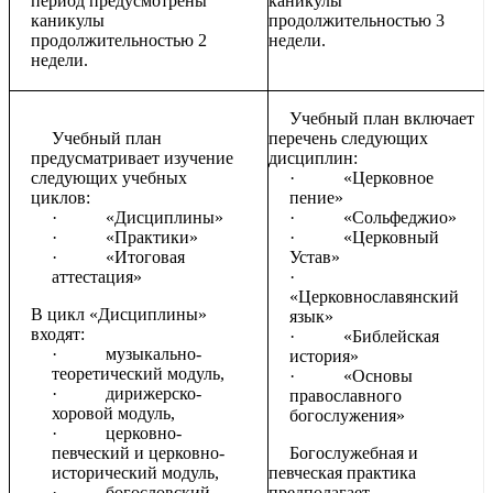
период предусмотрены
каникулы
каникулы
продолжительностью 3
продолжительностью 2
недели.
недели.
Учебный план включает
Учебный план
перечень следующих
предусматривает изучение
дисциплин:
следующих учебных
·
«Церковное
циклов:
пение»
·
«Дисциплины»
·
«Сольфеджио»
·
«Практики»
·
«Церковный
·
«Итоговая
Устав»
аттестация»
·
«Церковнославянский
В цикл «Дисциплины»
язык»
входят:
·
«Библейская
·
музыкально-
история»
теоретический модуль,
·
«Основы
·
дирижерско-
православного
хоровой модуль,
богослужения»
·
церковно-
певческий и церковно-
Богослужебная и
исторический модуль,
певческая практика
·
богословский
предполагает