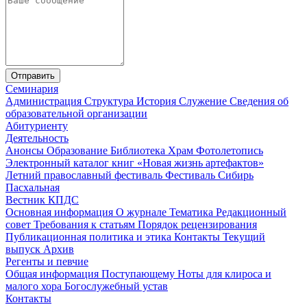
Отправить
Семинария
Администрация
Структура
История
Служение
Сведения об
образовательной организации
Абитуриенту
Деятельность
Анонсы
Образование
Библиотека
Храм
Фотолетопись
Электронный каталог книг «Новая жизнь артефактов»
Летний православный фестиваль
Фестиваль Сибирь
Пасхальная
Вестник КПДС
Основная информация
О журнале
Тематика
Редакционный
совет
Требования к статьям
Порядок рецензирования
Публикационная политика и этика
Контакты
Текущий
выпуск
Архив
Регенты и певчие
Общая информация
Поступающему
Ноты для клироса и
малого хора
Богослужебный устав
Контакты