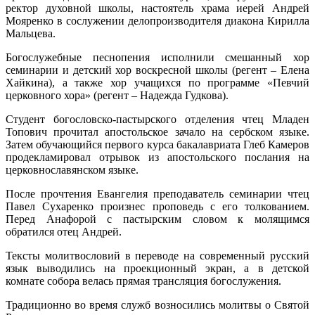
ректор духовной школы, настоятель храма иерей Андрей
Мояренко в сослужении делопроизводителя диакона Кирилла
Мальцева.
Богослужебные песнопения исполнили смешанный хор
семинарии и детский хор воскресной школы (регент – Елена
Хайкина), а также хор учащихся по программе «Певчий
церковного хора» (регент – Надежда Гудкова).
Студент богословско-пастырского отделения чтец Младен
Топович прочитал апостольское зачало на сербском языке.
Затем обучающийся первого курса бакалавриата Глеб Камеров
продекламировал отрывок из апостольского послания на
церковнославянском языке.
После прочтения Евангелия преподаватель семинарии чтец
Павел Сухаренко произнес проповедь с его толкованием.
Перед Анафорой с пастырским словом к молящимся
обратился отец Андрей.
Тексты молитвословий в переводе на современный русский
язык выводились на проекционный экран, а в детской
комнате собора велась прямая трансляция богослужения.
Традиционно во время служб возносились молитвы о Святой