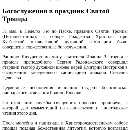
Богослужения в праздник Святой
Троицы
31 мая, в Неделю 8-ю по Пасхе, праздник Святой Троицы
(Пятидесятница), в соборе Рождества Христова при
Кузбасской православной духовной семинарии были
совершены торжественные богослужения.
Раннюю Литургию по чину святителя Иоанна Златоуста в
приделе преподобного Сергия Радонежского совершил
старший тьютор духовной школы иерей Дмитрий Востриков в
сослужении заведующего канцелярией диакона Симеона
Цевелева.
Церковные песнопения исполнил студент богословско-
пастырского отделения Родион Ещенко.
По окончании службы священник произнес проповедь, в
которой дал комментарий на евангельское и апостольское
чтения этого дня.
После молебна и панихиды в Христорождественском соборе
прошла поздняя Божественная литургия, которую возглавил