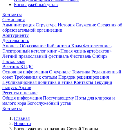
Богослужебный устав
Контакты
Семинария
Администрация
Структура
История
Служение
Сведения об
образовательной организации
Абитуриенту
Деятельность
Анонсы
Образование
Библиотека
Храм
Фотолетопись
Электронный каталог книг «Новая жизнь артефактов»
Летний православный фестиваль
Фестиваль Сибирь
Пасхальная
Вестник КПДС
Основная информация
О журнале
Тематика
Редакционный
совет
Требования к статьям
Порядок рецензирования
Публикационная политика и этика
Контакты
Текущий
выпуск
Архив
Регенты и певчие
Общая информация
Поступающему
Ноты для клироса и
малого хора
Богослужебный устав
Контакты
Главная
Новости
Богослужения в праздник Святой Троицы