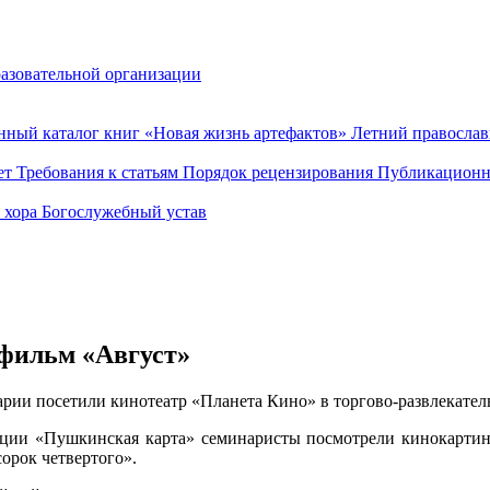
разовательной организации
нный каталог книг «Новая жизнь артефактов»
Летний правосла
ет
Требования к статьям
Порядок рецензирования
Публикационн
о хора
Богослужебный устав
фильм «Август»
арии посетили кинотеатр «Планета Кино» в торгово-развлекател
ации «Пушкинская карта» семинаристы посмотрели кинокартин
орок четвертого».