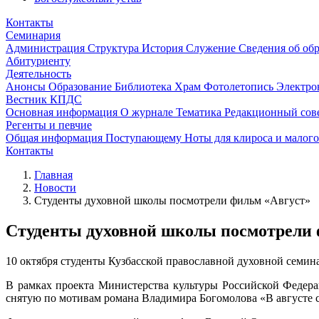
Контакты
Семинария
Администрация
Структура
История
Служение
Сведения об об
Абитуриенту
Деятельность
Анонсы
Образование
Библиотека
Храм
Фотолетопись
Электро
Вестник КПДС
Основная информация
О журнале
Тематика
Редакционный сов
Регенты и певчие
Общая информация
Поступающему
Ноты для клироса и малог
Контакты
Главная
Новости
Студенты духовной школы посмотрели фильм «Август»
Студенты духовной школы посмотрели 
10 октября студенты Кузбасской православной духовной семин
В рамках проекта Министерства культуры Российской Федер
снятую по мотивам романа Владимира Богомолова «В августе с