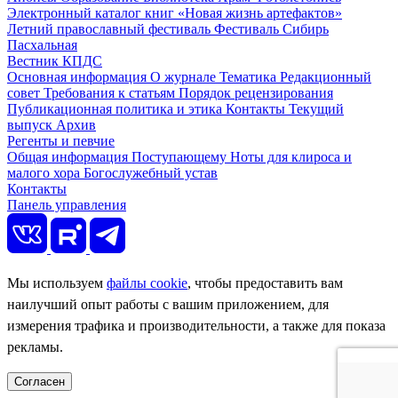
Электронный каталог книг «Новая жизнь артефактов»
Летний православный фестиваль
Фестиваль Сибирь
Пасхальная
Вестник КПДС
Основная информация
О журнале
Тематика
Редакционный
совет
Требования к статьям
Порядок рецензирования
Публикационная политика и этика
Контакты
Текущий
выпуск
Архив
Регенты и певчие
Общая информация
Поступающему
Ноты для клироса и
малого хора
Богослужебный устав
Контакты
Панель управления
Мы используем
файлы cookie
, чтобы предоставить вам
наилучший опыт работы с вашим приложением, для
измерения трафика и производительности, а также для показа
рекламы.
Согласен