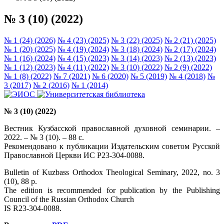
№ 3 (10) (2022)
№ 1 (24) (2026)
№ 4 (23) (2025)
№ 3 (22) (2025)
№ 2 (21) (2025)
№ 1 (20) (2025)
№ 4 (19) (2024)
№ 3 (18) (2024)
№ 2 (17) (2024)
№ 1 (16) (2024)
№ 4 (15) (2023)
№ 3 (14) (2023)
№ 2 (13) (2023)
№ 1 (12) (2023)
№ 4 (11) (2022)
№ 3 (10) (2022)
№ 2 (9) (2022)
№ 1 (8) (2022)
№ 7 (2021)
№ 6 (2020)
№ 5 (2019)
№ 4 (2018)
№
3 (2017)
№ 2 (2016)
№ 1 (2014)
№ 3 (10) (2022)
Вестник Кузбасской православной духовной семинарии. –
2022. – № 3 (10). – 88 с.
Рекомендовано к публикации Издательским советом Русской
Православной Церкви ИС Р23-304-0088.
Bulletin of Kuzbass Orthodox Theological Seminary, 2022, no. 3
(10), 88 p.
The edition is recommended for publication by the Publishing
Council of the Russian Orthodox Church
IS R23-304-0088.