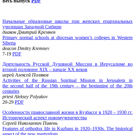
Весь выпуск
PDF
Начальные образцовые школы при женских епархиальных
училищах Западной Сибири
диакон Дмитрий Кремнев
Primary normal schools at diocesan women’s colleges in Western
Siberia
deacon Dmitry Kremnev
7-19
PDF
Деятельность Русской Духовной Миссии в Иерусалиме во
второй половине XIX – начале XX веков
иерей Алексей Поляков
Activities of the Russian Spiritual Mission in Jerusalem in
the second half of the 19th century – the beginning of the 20th
centuries
priest Aleksey Polyakov
20-29
PDF
Особенности православной жизни в Кузбассе в 1920 – 1930 гг.
Исторический аспект новомученичества
Сергей Николаевич Пивень
Features of orthodox life in Kuzbass in 1920–1930s. The historical
aspect of the new martyrdom