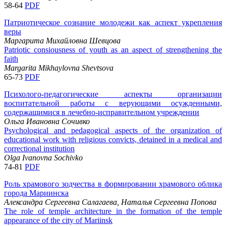
58-64
PDF
Патриотическое сознание молодежи как аспект укрепления
веры
Маргарита Михайловна Шевцова
Patriotic consiousness of youth as an aspect of strengthening the
faith
Margarita Mikhaylovna Shevtsova
65-73
PDF
Психолого-педагогические аспекты организации
воспитательной работы с верующими осужденными,
содержащимися в лечебно-исправительном учреждении
Ольга Ивановна Сочивко
Psychological and pedagogical aspects of the organization of
educational work with religious convicts, detained in a medical and
correctional institution
Olga Ivanovna Sochivko
74-81
PDF
Роль храмового зодчества в формировании храмового облика
города Мариинска
Александра Сергеевна Салагаева, Наталья Сергеевна Попова
The role of temple architecture in the formation of the temple
appearance of the city of Mariinsk