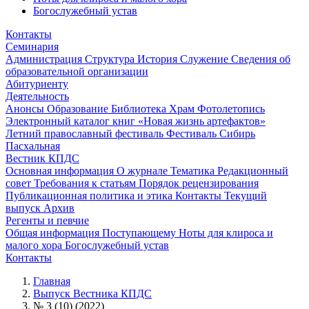
Богослужебный устав
Контакты
Семинария
Администрация
Структура
История
Служение
Сведения об
образовательной организации
Абитуриенту
Деятельность
Анонсы
Образование
Библиотека
Храм
Фотолетопись
Электронный каталог книг «Новая жизнь артефактов»
Летний православный фестиваль
Фестиваль Сибирь
Пасхальная
Вестник КПДС
Основная информация
О журнале
Тематика
Редакционный
совет
Требования к статьям
Порядок рецензирования
Публикационная политика и этика
Контакты
Текущий
выпуск
Архив
Регенты и певчие
Общая информация
Поступающему
Ноты для клироса и
малого хора
Богослужебный устав
Контакты
Главная
Выпуск Вестника КПДС
№ 3 (10) (2022)