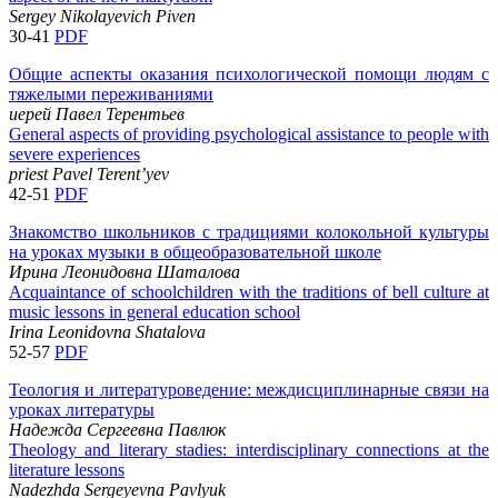
Sergey Nikolayevich Piven
30-41
PDF
Общие аспекты оказания психологической помощи людям с
тяжелыми переживаниями
иерей Павел Терентьев
General aspects of providing psychological assistance to people with
severe experiences
priest Pavel Terent’yev
42-51
PDF
Знакомство школьников с традициями колокольной культуры
на уроках музыки в общеобразовательной школе
Ирина Леонидовна Шаталова
Acquaintance of schoolchildren with the traditions of bell culture at
music lessons in general education school
Irina Leonidovna Shatalova
52-57
PDF
Теология и литературоведение: междисциплинарные связи на
уроках литературы
Надежда Сергеевна Павлюк
Theology and literary stadies: interdisciplinary connections at the
literature lessons
Nadezhda Sergeyevna Pavlyuk