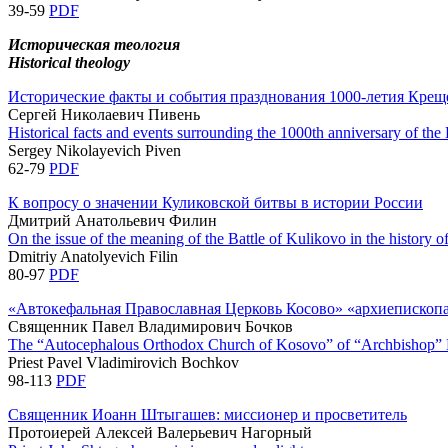
39-59
PDF
Историческая теология
Historical theology
Исторические факты и события празднования 1000‐летия Крещ
Сергей Николаевич Пивень
Historical facts and events surrounding the 1000th anniversary of th
Sergey Nikolayevich Piven
62-79
PDF
К вопросу о значении Куликовской битвы в истории России
Дмитрий Анатольевич Филин
On the issue of the meaning of the Battle of Kulikovo in the history o
Dmitriy Anatolyevich Filin
80-97
PDF
«Автокефальная Православная Церковь Косово» «архиепископ
Священник Павел Владимирович Бочков
The “Autocephalous Orthodox Church of Kosovo” of “Archbishop” Nik
Priest Pavel Vladimirovich Bochkov
98-113
PDF
Священник Иоанн Штыгашев: миссионер и просветитель
Протоиерей Алексей Валерьевич Нагорный