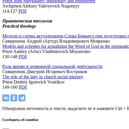
Priest John Shtygashev: missionary and enlightener
Archpriest Aleksey Valeryevich Nagornyy
114-127
PDF
Практическая теология
Practical theology
Модели и схемы актуализации Слова Божьего при подготовке 
Священник Андрей (Артур) Владимирович Мояренко
Models and schemes for actualizing the Word of God in the preparati
Priest Andrey (Artur) Vladimirovich Moyarenko
130-148
PDF
Роль мирян в церковной социальной деятельности
Священник Дмитрий Игоревич Востриков
The role of the laity in church social ministry
Priest Dmitriy Igorevich Vostrikov
149-160
PDF
Обнаружив неточность в тексте, выделите ее и нажмите Ctrl + E
Сообщить об ошибке