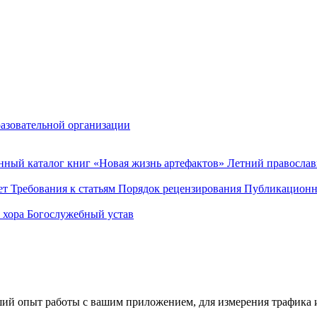
разовательной организации
нный каталог книг «Новая жизнь артефактов»
Летний правосла
ет
Требования к статьям
Порядок рецензирования
Публикационн
о хора
Богослужебный устав
ший опыт работы с вашим приложением, для измерения трафика и