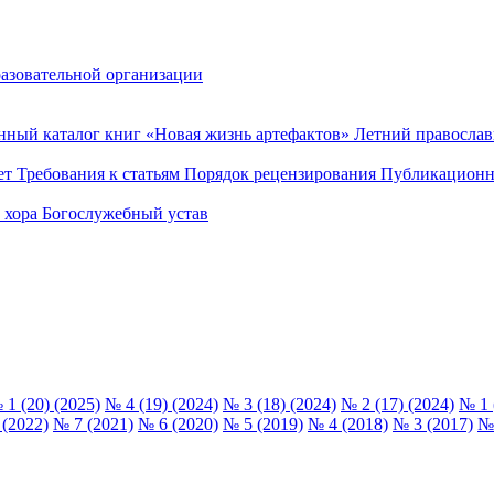
разовательной организации
нный каталог книг «Новая жизнь артефактов»
Летний правосла
ет
Требования к статьям
Порядок рецензирования
Публикационн
о хора
Богослужебный устав
 1 (20) (2025)
№ 4 (19) (2024)
№ 3 (18) (2024)
№ 2 (17) (2024)
№ 1 
 (2022)
№ 7 (2021)
№ 6 (2020)
№ 5 (2019)
№ 4 (2018)
№ 3 (2017)
№ 