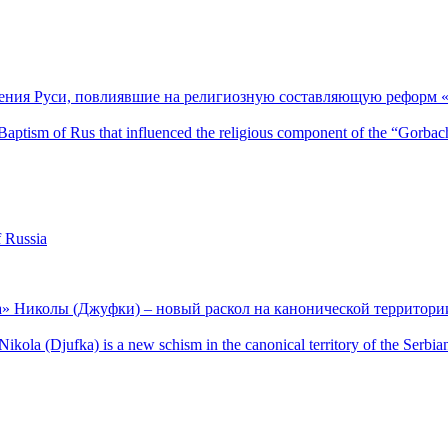
ения Руси, повлиявшие на религиозную составляющую реформ «
e Baptism of Rus that influenced the religious component of the “Gorbac
f Russia
а» Николы (Джуфки) – новый раскол на канонической территор
ola (Djufka) is a new schism in the canonical territory of the Serbi