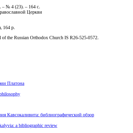
 № 4 (23). – 164 с.
Православной Церкви
, 164 p.
il of the Russian Orthodox Church IS R26-525-0572.
фии Платона
 philosophy
рия Кавсокаливита: библиографический обзор
kalyvia: a bibliographic review