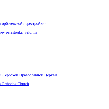
горбачевской перестройки»
hev perestroika” reforms
ии Сербской Православной Церкви
an Orthodox Church