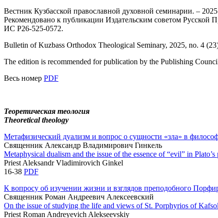
Вестник Кузбасской православной духовной семинарии. – 2025. –
Рекомендовано к публикации Издательским советом Русской 
ИС Р26-525-0572.
Bulletin of Kuzbass Orthodox Theological Seminary, 2025, no. 4 (23)
The edition is recommended for publication by the Publishing Counc
Весь номер
PDF
Теоретическая теология
Theoretical theology
Метафизический дуализм и вопрос о сущности «зла» в филосо
Священник Александр Владимирович Гинкель
Metaphysical dualism and the issue of the essence of “evil” in Plato’s
Priest Aleksandr Vladimirovich Ginkel
16-38
PDF
К вопросу об изучении жизни и взглядов преподобного Порфи
Священник Роман Андреевич Алексеевский
On the issue of studying the life and views of St. Porphyrios of Kafso
Priest Roman Andreyevich Alekseevskiy