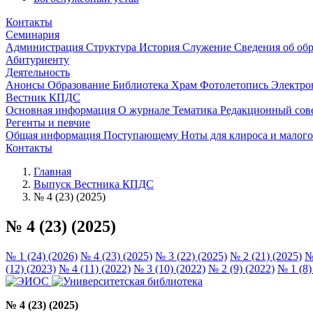
Контакты
Семинария
Администрация
Структура
История
Служение
Сведения об об
Абитуриенту
Деятельность
Анонсы
Образование
Библиотека
Храм
Фотолетопись
Электро
Вестник КПДС
Основная информация
О журнале
Тематика
Редакционный сов
Регенты и певчие
Общая информация
Поступающему
Ноты для клироса и малог
Контакты
Главная
Выпуск Вестника КПДС
№ 4 (23) (2025)
№ 4 (23) (2025)
№ 1 (24) (2026)
№ 4 (23) (2025)
№ 3 (22) (2025)
№ 2 (21) (2025)
№
(12) (2023)
№ 4 (11) (2022)
№ 3 (10) (2022)
№ 2 (9) (2022)
№ 1 (8)
№ 4 (23) (2025)