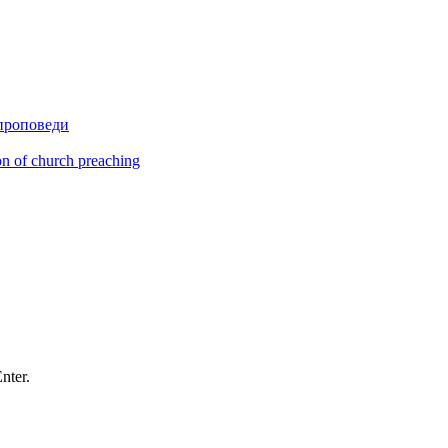
проповеди
on of church preaching
nter.