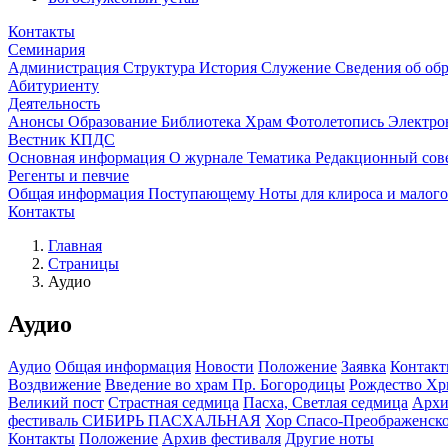
Контакты
Семинария
Администрация
Структура
История
Служение
Сведения об об
Абитуриенту
Деятельность
Анонсы
Образование
Библиотека
Храм
Фотолетопись
Электро
Вестник КПДС
Основная информация
О журнале
Тематика
Редакционный сов
Регенты и певчие
Общая информация
Поступающему
Ноты для клироса и малог
Контакты
Главная
Страницы
Аудио
Аудио
Аудио
Общая информация
Новости
Положение
Заявка
Контак
Воздвижение
Введение во храм Пр. Богородицы
Рождество Хр
Великий пост
Страстная седмица
Пасха, Светлая седмица
Архи
фестиваль СИБИРЬ ПАСХАЛЬНАЯ
Хор Спасо-Преображенског
Контакты
Положение
Архив фестиваля
Другие ноты