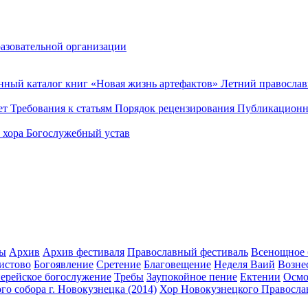
разовательной организации
нный каталог книг «Новая жизнь артефактов»
Летний правосла
ет
Требования к статьям
Порядок рецензирования
Публикационн
о хора
Богослужебный устав
ты
Архив
Архив фестиваля
Православный фестиваль
Всенощное 
истово
Богоявление
Сретение
Благовещение
Неделя Ваий
Возне
ерейское богослужение
Требы
Заупокойное пение
Ектении
Осмо
о собора г. Новокузнецка (2014)
Хор Новокузнецкого Правосла