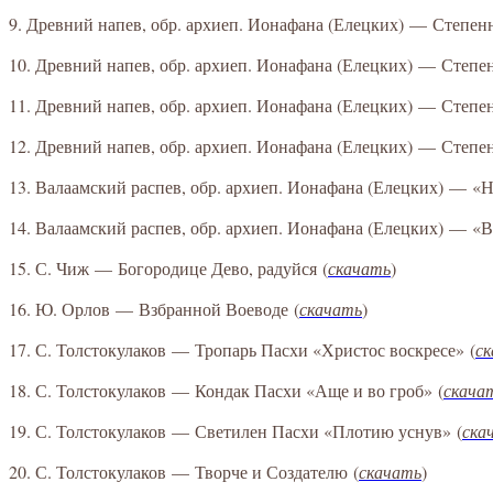
9. Древний напев, обр. архиеп. Ионафана (Елецких) — Степенн
10. Древний напев, обр. архиеп. Ионафана (Елецких) — Степен
11. Древний напев, обр. архиеп. Ионафана (Елецких) — Степен
12. Древний напев, обр. архиеп. Ионафана (Елецких) — Степен
13. Валаамский распев, обр. архиеп. Ионафана (Елецких) — «
14. Валаамский распев, обр. архиеп. Ионафана (Елецких) — «В
15. С. Чиж — Богородице Дево, радуйся
(
скачать
)
16. Ю. Орлов — Взбранной Воеводе
(
скачать
)
17. С. Толстокулаков — Тропарь Пасхи «Христос воскресе»
(
с
18. С. Толстокулаков — Кондак Пасхи «Аще и во гроб»
(
скача
19. С. Толстокулаков — Светилен Пасхи «Плотию уснув»
(
ска
20. С. Толстокулаков — Творче и Создателю
(
скачать
)