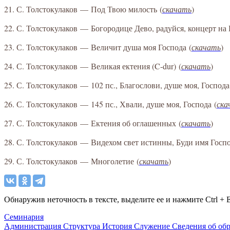
21. С. Толстокулаков — Под Твою милость
(
скачать
)
22. С. Толстокулаков — Богородице Дево, радуйся, концерт н
23. С. Толстокулаков — Величит душа моя Господа
(
скачать
)
24. С. Толстокулаков — Великая ектения (C-dur)
(
скачать
)
25. С. Толстокулаков — 102 пс., Благослови, душе моя, Господа
26. С. Толстокулаков — 145 пс., Хвали, душе моя, Господа
(
ска
27. С. Толстокулаков — Ектения об оглашенных
(
скачать
)
28. С. Толстокулаков — Видехом свет истинны, Буди имя Госп
29. С. Толстокулаков — Многолетие
(
скачать
)
Обнаружив неточность в тексте, выделите ее и нажмите Ctrl + E
Семинария
Администрация
Структура
История
Служение
Сведения об об