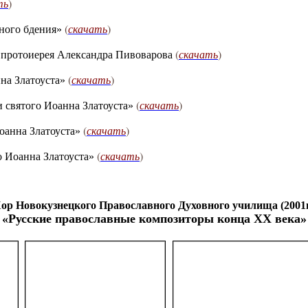
ть
)
(
скачать
)
щного бдения»
(
скачать
)
и протоиерея Александра Пивоварова
(
скачать
)
нна Златоуста»
(
скачать
)
и святого Иоанна Златоуста»
(
скачать
)
оанна Златоуста»
(
скачать
)
о Иоанна Златоуста»
ор Новокузнецкого Православного Духовного училища (2001г
«Русские православные композиторы конца XX века»