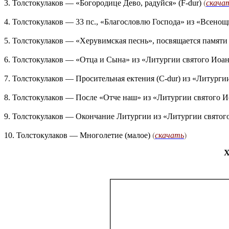
(
скача
3. Толстокулаков — «Богородице Дево, радуйся» (F-dur)
4. Толстокулаков — 33 пс., «Благословлю Господа» из «Всено
5. Толстокулаков — «Херувимская песнь», посвящается памят
6. Толстокулаков — «Отца и Сына» из «Литургии святого Иоа
7. Толстокулаков — Просительная ектения (C-dur) из «Литурги
8. Толстокулаков — После «Отче наш» из «Литургии святого И
9. Толстокулаков — Окончание Литургии из «Литургии святог
(
скачать
)
10. Толстокулаков — Многолетие (малое)
Х