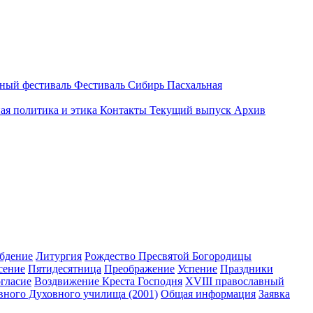
вный фестиваль
Фестиваль Сибирь Пасхальная
ая политика и этика
Контакты
Текущий выпуск
Архив
бдение
Литургия
Рождество Пресвятой Богородицы
сение
Пятидесятница
Преображение
Успение
Праздники
гласие
Воздвижение Креста Господня
XVIII православный
вного Духовного училища (2001)
Общая информация
Заявка