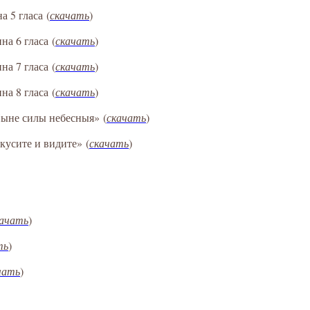
а 5 гласа
(
скачать
)
на 6 гласа
(
скачать
)
на 7 гласа
(
скачать
)
на 8 гласа
(
скачать
)
Ныне силы небесныя»
(
скачать
)
кусите и видите»
(
скачать
)
качать
)
ть
)
чать
)