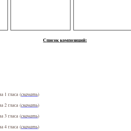
Список композиций:
а 1 гласа
(
скачать
)
а 2 гласа
(
скачать
)
а 3 гласа
(
скачать
)
а 4 гласа
(
скачать
)