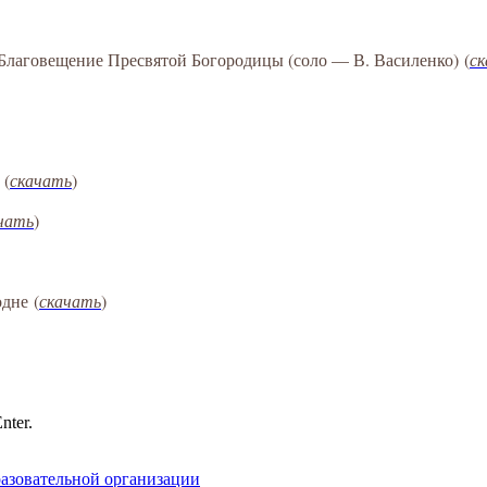
а Благовещение Пресвятой Богородицы (соло — В. Василенко)
(
с
(
скачать
)
чать
)
одне
(
скачать
)
nter.
разовательной организации