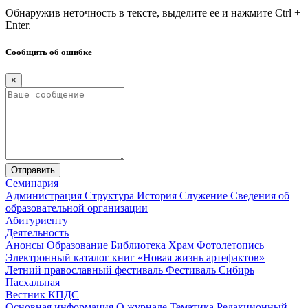
Обнаружив неточность в тексте, выделите ее и нажмите Ctrl +
Enter.
Сообщить об ошибке
×
Отправить
Семинария
Администрация
Структура
История
Служение
Сведения об
образовательной организации
Абитуриенту
Деятельность
Анонсы
Образование
Библиотека
Храм
Фотолетопись
Электронный каталог книг «Новая жизнь артефактов»
Летний православный фестиваль
Фестиваль Сибирь
Пасхальная
Вестник КПДС
Основная информация
О журнале
Тематика
Редакционный