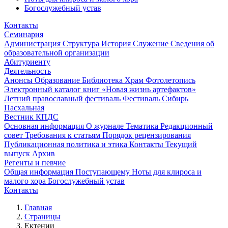
Богослужебный устав
Контакты
Семинария
Администрация
Структура
История
Служение
Сведения об
образовательной организации
Абитуриенту
Деятельность
Анонсы
Образование
Библиотека
Храм
Фотолетопись
Электронный каталог книг «Новая жизнь артефактов»
Летний православный фестиваль
Фестиваль Сибирь
Пасхальная
Вестник КПДС
Основная информация
О журнале
Тематика
Редакционный
совет
Требования к статьям
Порядок рецензирования
Публикационная политика и этика
Контакты
Текущий
выпуск
Архив
Регенты и певчие
Общая информация
Поступающему
Ноты для клироса и
малого хора
Богослужебный устав
Контакты
Главная
Страницы
Ектении