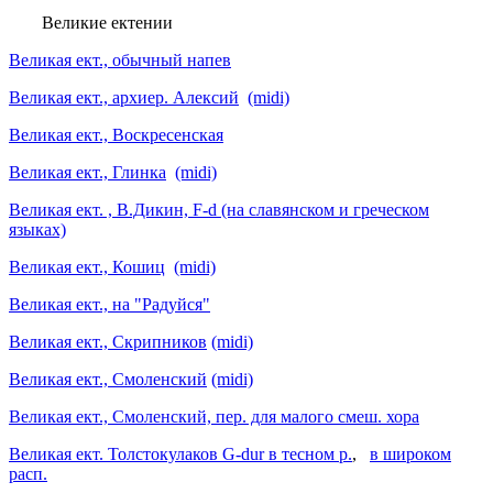
Великие ектении
Великая ект., обычный напев
Великая ект., архиер. Алексий
(midi)
Великая ект., Воскресенская
Великая ект., Глинка
(midi)
Великая ект. , В.Дикин, F-d (на славянском и греческом
языках)
Великая ект., Кошиц
(midi)
Великая ект., на "Радуйся"
Великая ект., Скрипников
(midi)
Великая ект., Смоленский
(midi)
Великая ект., Смоленский, пер. для малого смеш. хора
Великая ект. Толстокулаков G-dur в тесном р.
,
в широком
расп.