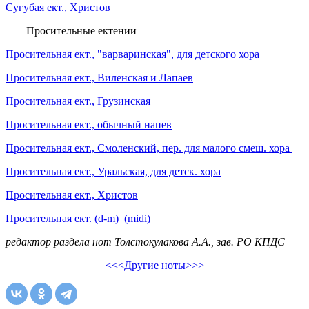
Сугубая ект., Христов
Просительные ектении
Просительная ект., "варваринская", для детского хора
Просительная ект., Виленская и Лапаев
Просительная ект., Грузинская
Просительная ект., обычный напев
Просительная ект., Смоленский, пер. для малого смеш. хора
Просительная ект., Уральская, для детск. хора
Просительная ект., Христов
Просительная ект. (d-m)
(midi)
редактор раздела нот Толстокулакова А.А., зав. РО КПДС
<<<Другие ноты>>>