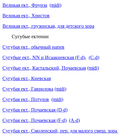
Великая ект., Фрунза
(midi)
Великая ект., Христов
Великая ект., грузинская, для детского хора
Сугубые ектении
Сугубая ект., обычный напев
Сугубые ект., NN и Исаакиевская (F-d)
,
(C-d)
Сугубые ект., Кастальский, Почаевская
(midi)
Сугубая ект., Киевская
Сугубая ект., Гаврилова
(midi)
Сугубая ект., Потулов
(midi)
Сугубая ект., Почаевская (D-d)
Сугубая ект., Почаевская (F-d)
(A-d)
Сугубая ект., Смоленский, пер. для малого смеш. хора