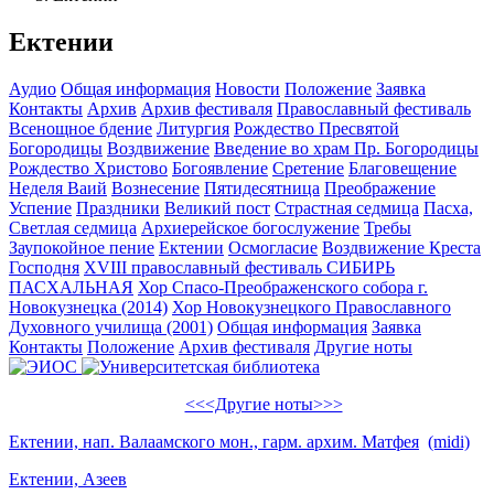
Ектении
Аудио
Общая информация
Новости
Положение
Заявка
Контакты
Архив
Архив фестиваля
Православный фестиваль
Всенощное бдение
Литургия
Рождество Пресвятой
Богородицы
Воздвижение
Введение во храм Пр. Богородицы
Рождество Христово
Богоявление
Сретение
Благовещение
Неделя Ваий
Вознесение
Пятидесятница
Преображение
Успение
Праздники
Великий пост
Страстная седмица
Пасха,
Светлая седмица
Архиерейское богослужение
Требы
Заупокойное пение
Ектении
Осмогласие
Воздвижение Креста
Господня
XVIII православный фестиваль СИБИРЬ
ПАСХАЛЬНАЯ
Хор Спасо-Преображенского собора г.
Новокузнецка (2014)
Хор Новокузнецкого Православного
Духовного училища (2001)
Общая информация
Заявка
Контакты
Положение
Архив фестиваля
Другие ноты
<<<Другие ноты>>>
Ектении, нап. Валаамского мон., гарм. архим. Матфея
(midi)
Ектении, Азеев