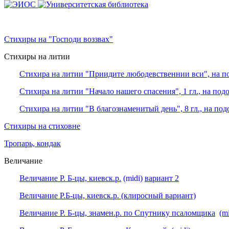
Стихиры на "Господи воззвах"
Стихиры на литии
Стихира на литии "Приидите любодевственнии вси", на по
Стихира на литии "Начало нашего спасения", 1 гл., на по
Стихира на литии "В благознаменитый день", 8 гл., на по
Стихиры на стиховне
Тропарь, кондак
Величание
Величание Р. Б-цы, киевск.р.
(midi)
вариант 2
Величание Р.Б-цы, киевск.р. (клиросный вариант)
Величание Р. Б-цы, знамен.р. по Спутнику псаломщика
(mi