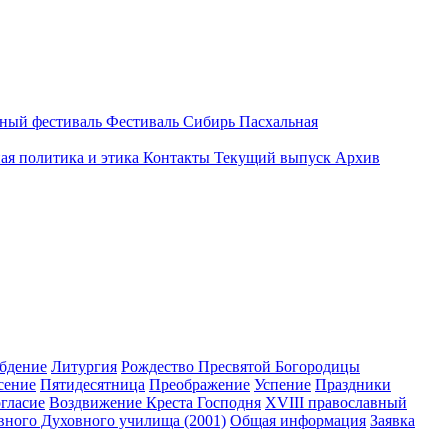
вный фестиваль
Фестиваль Сибирь Пасхальная
ая политика и этика
Контакты
Текущий выпуск
Архив
бдение
Литургия
Рождество Пресвятой Богородицы
сение
Пятидесятница
Преображение
Успение
Праздники
гласие
Воздвижение Креста Господня
XVIII православный
вного Духовного училища (2001)
Общая информация
Заявка