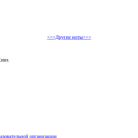
<<<Другие ноты>>>
nter.
разовательной организации