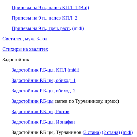
Припевы на 9 п., напев КПЛ_1 (B-d)
Припевы на 9 п., напев КПЛ_2
Припевы на 9 п., греч. расп
.
(midi)
Светилен, муж. 3-гол.
Стихиры на хвалитех
Задостойник
Задостойник Р.Б-цы, КПЛ
(midi)
Задостойник Р.Б-цы, обиход_1
Задостойник Р.Б-цы, обиход_2
Задостойник Р.Б-цы
(запев по Турчанинову, ирмос)
Задостойник Р.Б-цы, Рютов
Задостойник Р.Б-цы, Ионафан
Задостойник Р.Б-цы, Турчанинов
(3 стана)
(2 стана)
(midi)