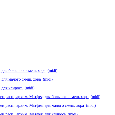
 для большого смеш. хора
(midi)
, для малого смеш. хора
(midi)
, для клироса
(midi)
мен.расп., архим. Матфея, для большого смеш. хора
(midi)
мен.расп.,
архим. Матфея, для малого смеш. хора
(midi)
мен.расп.,
архим. Матфея, для клироса
(midi)