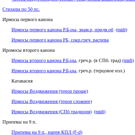
Стихира по 50 пс.
Ирмосы первого канона
Ирмосы первого канона Р.Б-цы, знам.р, придв.об
(midi)
Ирмосы первого канона РБ, сокр.греч. распева
Иромосы второго канона
Ирмосы второго канона Р.Б-цы
, греч.р. (в СПб. трад)
(midi)
Ирмосы второго канона Р.Б-цы
, греч.р. (терцовое изл.)
Катавасия
Ирмосы Воздвижения (тенор проще)
Ирмосы Воздвижения (тенор сложнее)
Ирмосы Воздвижения (СПб традиция)
(midi)
Припевы на 9 п.
Припевы на 9 п., напев КПЛ (F-d)