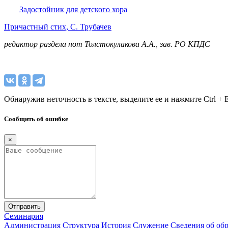
Задостойник для детского хора
Причастный стих, С. Трубачев
редактор раздела нот Толстокулакова А.А., зав. РО КПДС
Обнаружив неточность в тексте, выделите ее и нажмите Ctrl + E
Сообщить об ошибке
×
Отправить
Семинария
Администрация
Структура
История
Служение
Сведения об об