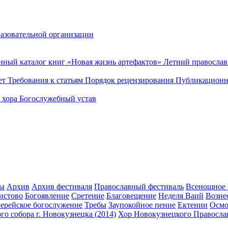
разовательной организации
нный каталог книг «Новая жизнь артефактов»
Летний правосла
ет
Требования к статьям
Порядок рецензирования
Публикационн
о хора
Богослужебный устав
ты
Архив
Архив фестиваля
Православный фестиваль
Всенощное 
истово
Богоявление
Сретение
Благовещение
Неделя Ваий
Возне
ерейское богослужение
Требы
Заупокойное пение
Ектении
Осмо
о собора г. Новокузнецка (2014)
Хор Новокузнецкого Правосла