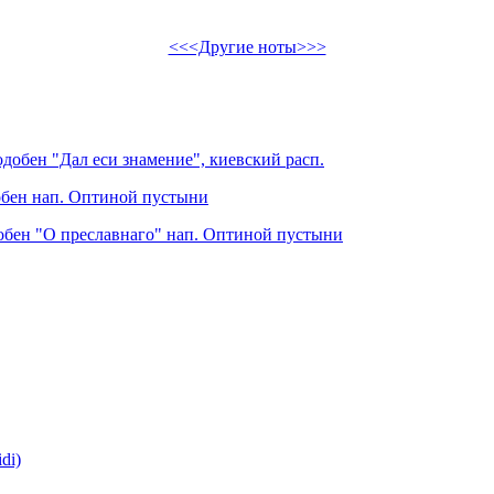
<<<Другие ноты>>>
добен "Дал еси знамение", киевский расп.
добен нап. Оптиной пустыни
добен "О преславнаго" нап. Оптиной пустыни
di)