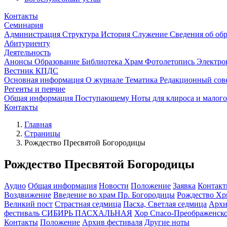
Контакты
Семинария
Администрация
Структура
История
Служение
Сведения об об
Абитуриенту
Деятельность
Анонсы
Образование
Библиотека
Храм
Фотолетопись
Электро
Вестник КПДС
Основная информация
О журнале
Тематика
Редакционный сов
Регенты и певчие
Общая информация
Поступающему
Ноты для клироса и малог
Контакты
Главная
Страницы
Рождество Пресвятой Богородицы
Рождество Пресвятой Богородицы
Аудио
Общая информация
Новости
Положение
Заявка
Контак
Воздвижение
Введение во храм Пр. Богородицы
Рождество Хр
Великий пост
Страстная седмица
Пасха, Светлая седмица
Архи
фестиваль СИБИРЬ ПАСХАЛЬНАЯ
Хор Спасо-Преображенског
Контакты
Положение
Архив фестиваля
Другие ноты