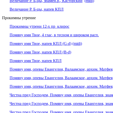
Величание Р. Б-цы, знамен.р., Касторский
(midi)
Величание Р. Б-цы, напев КПЛ
Прокимны утрение
Прокимны утрени 12-х пр_клирос
Помяну имя Твое, 4 глас, в тесном и широком расп.
Помяну имя Твое, напев КПЛ (G-d)
(midi)
Помяну имя Твое, напев КПЛ (B-d)
Помяну имя Твое, напев КПЛ
Помяну имя, опевы Евангелия, Валаамское, архим. Матфея,
Помяну имя,
опевы Евангелия
, Валаамское, архим. Матфея
Помяну имя,
опевы Евангелия
, Валаамское, архим. Матфея
Честна пред Господем, Помяну имя,
опевы Евангелия
, зна
Честна пред Господем, Помяну имя,
опевы Евангелия
, зна
Честна пред Господем, Помяну имя,
опевы Евангелия
, зна