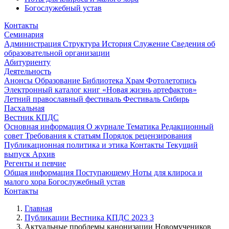
Богослужебный устав
Контакты
Семинария
Администрация
Структура
История
Служение
Сведения об
образовательной организации
Абитуриенту
Деятельность
Анонсы
Образование
Библиотека
Храм
Фотолетопись
Электронный каталог книг «Новая жизнь артефактов»
Летний православный фестиваль
Фестиваль Сибирь
Пасхальная
Вестник КПДС
Основная информация
О журнале
Тематика
Редакционный
совет
Требования к статьям
Порядок рецензирования
Публикационная политика и этика
Контакты
Текущий
выпуск
Архив
Регенты и певчие
Общая информация
Поступающему
Ноты для клироса и
малого хора
Богослужебный устав
Контакты
Главная
Публикации Вестника КПДС 2023 3
Актуальные проблемы канонизации Новомучеников