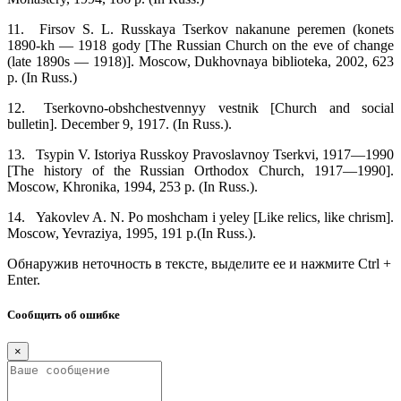
11.
Firsov S. L. Russkaya Tserkov nakanune peremen (konets
1890-kh — 1918 gody [The Russian Church on the eve of change
(late 1890s — 1918)]. Moscow, Dukhovnaya biblioteka, 2002, 623
p. (In Russ.)
12.
Tserkovno-obshchestvennyy vestnik [Church and social
bulletin]. December 9, 1917. (In Russ.).
13.
Tsypin V. Istoriya Russkoy Pravoslavnoy Tserkvi, 1917—1990
[The history of the Russian Orthodox Church, 1917—1990].
Moscow, Khronika, 1994, 253 p. (In Russ.).
14.
Yakovlev A. N. Po moshcham i yeley [Like relics, like chrism].
Moscow, Yevraziya, 1995, 191 p.(In Russ.).
Обнаружив неточность в тексте, выделите ее и нажмите Ctrl +
Enter.
Сообщить об ошибке
×