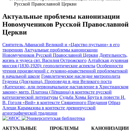
Русской Православной Церкви
Актуальные проблемы канонизации
Новомучеников Русской Православной
Церкви
Святитель Афанасий Великий и «Царство пустыни» в его
творениях
Актуальные проблемы канонизации
Новомучеников Русской Православной Церкви
Деятельность,
жизнь и чудеса свт. Василия Острожского
Алтайская духовная
миссия (1830-1920): геополитические аспекты
Особенности
чтения произведений с духовно-нравственной проблематикой
в начальной школе
Гомилетическое наследие митрополита
Гедеона (Докукина). Проповеди в дни Великого поста
«Катехизис, или первоначальное наставление в Христианском
законе» митр. Платона (Лёвшина) в контексте русской
катехизической литературы
Судьба Хомы Брута в повести Н.
В. Гоголя «Вий» в контексте Священного Предания
Образ
Алеши Карамазова в контексте древнерусской
агиографической традиции
АКТУАЛЬНЫЕ ПРОБЛЕМЫ КАНОНИЗАЦИИ