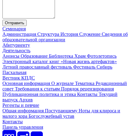
Отправить
Семинария
Администрация
Структура
История
Служение
Сведения об
образовательной организации
Абитуриенту
Деятельность
Анонсы
Образование
Библиотека
Храм
Фотолетопись
Электронный каталог книг «Новая жизнь артефактов»
Летний православный фестиваль
Фестиваль Сибирь
Пасхальная
Вестник КПДС
Основная информация
О журнале
Тематика
Редакционный
совет
Требования к статьям
Порядок рецензирования
Публикационная политика и этика
Контакты
Текущий
выпуск
Архив
Регенты и певчие
Общая информация
Поступающему
Ноты для клироса и
малого хора
Богослужебный устав
Контакты
Панель управления