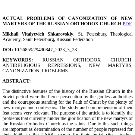
ACTUAL PROBLEMS OF CANONIZATION OF NEW
MARTYRS OF THE RUSSIAN ORTHODOX CHURCH
PDF
Mikhail Vitalyevich Shkarovskiy
, St. Petersburg Theological
Academy, Saint Petersburg, Russian Federation
DOI:
10.56859/29490847_2023_3_28
KEYWORDS:
RUSSIAN ORTHODOX CHURCH,
ANTIRELIGIOUS REPRESSIONS, NEW MARTYRS,
CANONIZATION, PROBLEMS
ABSTRACT:
The distinctive features of the history of the Russian Church in the
Soviet period were the fierce persecution by the godless authorities
and the courageous standing for the Faith of Christ by the plenty of
new martyrs and confessors. The study and comprehension of their
feat seems very relevant. The purpose of the article is to identify the
problems that currently hinder the glorification of the new martyrs of
the Russian Orthodox Church as the saints. Due to this such things
are important as determination of the number of people repressed for
their Faith in the USSR, search for their burial sites, gradual