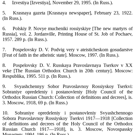
4.
Izvestiya [Izvestiya], November 29, 1995. (In Russ.).
5.
Krasnaya gazeta [Krasnaya newspaper], February 23, 1922.
(In Russ.).
6.
Polskiy P. Novye mucheniki rossiyskiye [The new martyrs of
Russia], vol. 2. Jordanville, Printing House of St. Job of Pochaev,
1957. 289 p. (In Russ.).
7.
Pospelovsky D. V. Podvig very v ateisticheskom gosudarstve
[Feat of faith in the atheistic state]. Moscow, 1997. (In Russ.).
8.
Pospelovsky D. V. Russkaya Pravoslavnaya Tserkov v XX
veke [The Russian Orthodox Church in 20th century]. Moscow:
Respublika, 1995. 511 p. (In Russ.).
9.
Svyashchennyy Sobor Pravoslavnoy Rossiyskoy Tserkvi:
Sobraniye opredeleniy i postanovleniy [Holy Council of the
Orthodox Russian Church: Collection of definitions and decrees], is.
3. Moscow, 1918, 69 p. (In Russ.)
10.
Sobraniye opredeleniy i postanovleniy Svyashchennogo
Sobora Pravoslavnoy Rossiyskoy Tserkvi 1917—1918 [Collection
of definitions and decrees of the Holy Council of the Orthodox
Russian Church 1917—1918], is. 3. Moscow, Novospassky
Monastery, 1994, 186 p. (In Russ.)