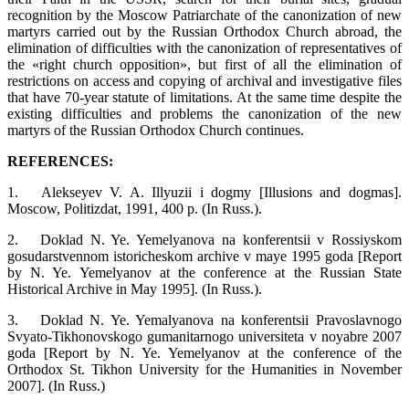
recognition by the Moscow Patriarchate of the canonization of new
martyrs carried out by the Russian Orthodox Church abroad, the
elimination of difficulties with the canonization of representatives of
the «right church opposition», but first of all the elimination of
restrictions on access and copying of archival and investigative files
that have 70-year statute of limitations. At the same time despite the
existing difficulties and problems the canonization of the new
martyrs of the Russian Orthodox Church continues.
REFERENCES:
1.
Alekseyev V. A. Illyuzii i dogmy [Illusions and dogmas].
Moscow, Politizdat, 1991, 400 p. (In Russ.).
2.
Doklad N. Ye. Yemelyanova na konferentsii v Rossiyskom
gosudarstvennom istoricheskom archive v maye 1995 goda [Report
by N. Ye. Yemelyanov at the conference at the Russian State
Historical Archive in May 1995]. (In Russ.).
3.
Doklad N. Ye. Yemalyanova na konferentsii Pravoslavnogo
Svyato-Tikhonovskogo gumanitarnogo universiteta v noyabre 2007
goda [Report by N. Ye. Yemelyanov at the conference of the
Orthodox St. Tikhon University for the Humanities in November
2007]. (In Russ.)