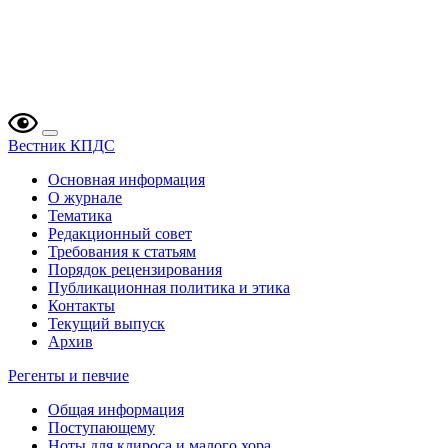
Вестник КПДС
Основная информация
О журнале
Тематика
Редакционный совет
Требования к статьям
Порядок рецензирования
Публикационная политика и этика
Контакты
Текущий выпуск
Архив
Регенты и певчие
Общая информация
Поступающему
Ноты для клироса и малого хора