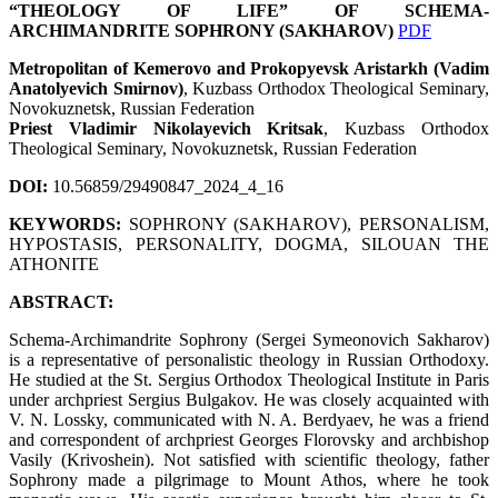
“THEOLOGY OF LIFE” OF SCHEMA-
ARCHIMANDRITE SOPHRONY (SAKHAROV)
PDF
Metropolitan of Kemerovo and Prokopyevsk Aristarkh (Vadim
Anatolyevich Smirnov)
, Kuzbass Orthodox Theological Seminary,
Novokuznetsk, Russian Federation
Priest Vladimir Nikolayevich Kritsak
,
Kuzbass Orthodox
Theological Seminary, Novokuznetsk, Russian Federation
DOI:
10.56859/29490847_2024_4_16
KEYWORDS:
SOPHRONY (SAKHAROV), PERSONALISM,
HYPOSTASIS, PERSONALITY, DOGMA, SILOUAN THE
ATHONITE
ABSTRACT:
Schema-Archimandrite Sophrony (Sergei Symeonovich Sakharov)
is a representative of personalistic theology in Russian Orthodoxy.
He studied at the St. Sergius Orthodox Theological Institute in Paris
under archpriest Sergius Bulgakov. He was closely acquainted with
V. N. Lossky, communicated with N. A. Berdyaev, he was a friend
and correspondent of archpriest Georges Florovsky and archbishop
Vasily (Krivoshein). Not satisfied with scientific theology, father
Sophrony made a pilgrimage to Mount Athos, where he took