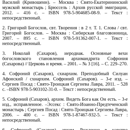
Василий (Кривошеин). – Москва : Свято-Екатерининский
мужской монастырь ; Брюссель : Архив русской эмиграции,
2012. – 416 с. – ISBN 978-5-904685-08-9. – Текст :
непосредственный.
2. Григорий Богослов, свт. Творения : в 2 т. Т. 1. Слова / свт.
Григорий Богослов. – Москва : Сибирская благозвонница,
2007. – 895 с. – ISBN 978-5-91362-007-1. – Текст :
непосредственный.
3. Николай (Сахаров), иеродиак. Основные вехи
богословского становления архимандрита Софрония
(Сахарова) // Церковь и время. – 2001. – № 3 [16]. – С. 229–270.
4. Софроний (Сахаров), схиархим. Преподобный Силуан
Афонский / схиархим. Софроний (Сахаров). – 3-е изд. –
Сергиев Посад : Свято-Троицкая Сергиева Лавра, 2011. – 528
с. –ISBN 978-5-903102-31-0. – Текст : непосредственный.
5. Софроний (Сахаров), архим. Видеть Бога как Он есть. – 3-е
изд., исправленное. –Эссекс : Свято-Иоанно-Предтеченский
монастырь ; Сергиев Посад : Свято-Троицкая Сергиева Лавра,
2006. – 400 с. – ISBN 978-1-87467-932-5. – Текст :
непосредственный.
6. Софроний (Сахаров), архим. Рождение в царство