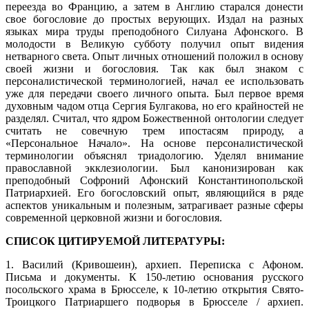
переезда во Францию, а затем в Англию старался донести
свое богословие до простых верующих. Издал на разных
языках мира труды преподобного Силуана Афонского. В
молодости в Великую субботу получил опыт видения
нетварного света. Опыт личных отношений положил в основу
своей жизни и богословия. Так как был знаком с
персоналистической терминологией, начал ее использовать
уже для передачи своего личного опыта. Был первое время
духовным чадом отца Сергия Булгакова, но его крайностей не
разделял. Считал, что ядром Божественной онтологии следует
считать не совечную трем ипостасям природу, а
«Персональное Начало». На основе персоналистической
терминологии объяснял триадологию. Уделял внимание
православной экклезиологии. Был канонизирован как
преподобный Софроний Афонский Константинопольской
Патриархией. Его богословский опыт, являющийся в ряде
аспектов уникальным и полезным, затрагивает разные сферы
современной церковной жизни и богословия.
СПИСОК ЦИТИРУЕМОЙ ЛИТЕРАТУРЫ:
1. Василий (Кривошеин), архиеп. Переписка с Афоном.
Письма и документы. К 150-летию основания русского
посольского храма в Брюсселе, к 10-летию открытия Свято-
Троицкого Патриаршего подворья в Брюсселе / архиеп.