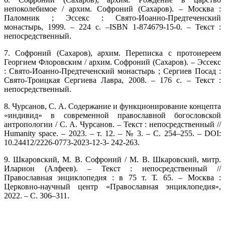
непоколебимое / архим. Софроний (Сахаров). – Москва :
Паломник ; Эссекс : Свято-Иоанно-Предтеченский
монастырь, 1999. – 224 с. –ISBN 1-874679-15-0. – Текст :
непосредственный.
7. Софроний (Сахаров), архим. Переписка с протоиереем
Георгием Флоровским / архим. Софроний (Сахаров). – Эссекс
: Свято-Иоанно-Предтеченский монастырь ; Сергиев Посад :
Свято-Троицкая Сергиева Лавра, 2008. – 176 с. – Текст :
непосредственный.
8. Чурсанов, С. А. Содержание и функционирование концепта
«индивид» в современной православной богословской
антропологии / С. А. Чурсанов. – Текст : непосредственный //
Humanity space. – 2023. – т. 12. – № 3. – С. 254–255. – DOI:
10.24412/2226-0773-2023-12-3- 242-263.
9. Шкаровский, М. В. Софроний / М. В. Шкаровский, митр.
Иларион (Алфеев). – Текст : непосредственный //
Православная энциклопедия : в 75 т. Т. 65. – Москва :
Церковно-научный центр «Православная энциклопедия»,
2022. – С. 306–311.