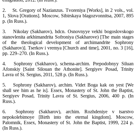
2.
St. Gregory of Nazianzus. Tvoreniya [Works], in 2 vols., vol.
1, Slova [Orations]. Moscow, Sibirskaya blagozvonnitsa, 2007, 895
p. (In Russ.).
3.
Nikolay (Sakharov), hdcn. Osnovnyye vekhi bogoslovskogo
stanovlenita arkhimandrita Sofroniya (Sakharove) [The main stages
of the theological development of archimandrite Sophrony
(Sakharov)]. Tserkov i vremya [Church and time], 2001, no. 3 [16],
pp. 229–270. (In Russ.).
4.
Sophrony (Sakharov), schema-archim. Prepodobnyy Siluan
Afonskiy [Saint Silouan the Athonite]. Sergiyev Posad, Trinity
Lavra of St. Sergius, 2011, 528 p. (In Russ.).
5.
Sophrony (Sakharov), archim. Videt Boga kak on yest [We
shall see him as he is]. Essex, Monastery of St. John the Baptist,
Sergiyev Posad, Trinity Lavra of St. Sergius, 2006, 400 p. (In
Russ.).
6.
Sophrony (Sakharov), archim. Rozhdeniye v tsarstvo
nepokolebimoye [Birth into the eternal kingdom]. Moscow,
Palomnik, Essex, Monastery of St. John the Baptist, 1999, 224 p.
(In Russ.).