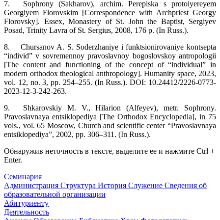
7.
Sophrony (Sakharov), archim. Perepiska s protoiyereyem
Georgiyem Florovskim [Correspondence with Archpriest Georgy
Florovsky]. Essex, Monastery of St. John the Baptist, Sergiyev
Posad, Trinity Lavra of St. Sergius, 2008, 176 p. (In Russ.).
8.
Chursanov A. S. Soderzhaniye i funktsionirovaniye kontsepta
“individ” v sovremennoy pravoslavnoy bogoslovskoy antropologii
[The content and functioning of the concept of “individual” in
modern orthodox theological anthropology]. Humanity space, 2023,
vol. 12, no. 3, pp. 254–255. (In Russ.). DOI: 10.24412/2226-0773-
2023-12-3-242-263.
9.
Shkarovskiy M. V., Hilarion (Alfeyev), metr. Sophrony.
Pravoslavnaya entsiklopediya [The Orthodox Encyclopedia], in 75
vols., vol. 65 Moscow, Church and scientific center “Pravoslavnaya
entsiklopediya”, 2002, pp. 306–311. (In Russ.).
Обнаружив неточность в тексте, выделите ее и нажмите Ctrl +
Enter.
Семинария
Администрация
Структура
История
Служение
Сведения об
образовательной организации
Абитуриенту
Деятельность