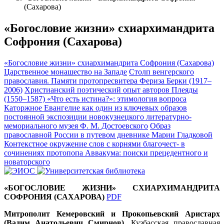
(Сахарова)
«Богословие жизни» схиархимандрита
Софрония (Сахарова)
«Богословие жизни» схиархимандрита Софрония (Сахарова)
Царственное монашество на Западе
Столп венгерского
православия. Памяти протопресвитера Фериза Берки (1917–
2006)
Христианский поэтический опыт авторов Плеяды
(1550–1587)
«Что есть истина?»: этимология вопроса
Каторжное Евангелие как один из ключевых образов
постоянной экспозиции новокузнецкого литературно-
мемориального музея Ф. М. Достоевского
Образ
православной России в путевом дневнике Марии Гладковой
Контекстное окружение слов с корнями благочест- в
сочинениях протопопа Аввакума: поиски прецедентного и
новаторского
«
БОГОСЛОВИЕ ЖИЗНИ» СХИАРХИМАНДРИТА
СОФРОНИЯ (САХАРОВА)
PDF
Митрополит Кемеровский и Прокопьевский Аристарх
(Вадим Анатольевич Смирнов)
, Кузбасская православная