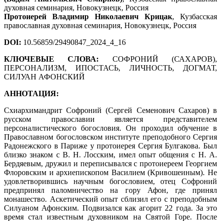
духовная семинария, Новокузнецк, Россия
Протоиерей Владимир Николаевич Крицак
, Кузбасская
православная духовная семинария, Новокузнецк, Россия
DOI:
10.56859/29490847_2024_4_16
КЛЮЧЕВЫЕ СЛОВА:
СОФРОНИЙ (САХАРОВ),
ПЕРСОНАЛИЗМ, ИПОСТАСЬ, ЛИЧНОСТЬ, ДОГМАТ,
СИЛУАН АФОНСКИЙ
АННОТАЦИЯ:
Схиархимандрит Софроний (Сергей Семенович Сахаров) в
русском православии является представителем
персоналистического богословия. Он проходил обучение в
Православном богословском институте преподобного Сергия
Радонежского в Париже у протоиерея Сергия Булгакова. Был
близко знаком с В. Н. Лосским, имел опыт общения с Н. А.
Бердяевым, дружил и переписывался с протоиереем Георгием
Флоровским и архиепископом Василием (Кривошеиным). Не
удовлетворившись научным богословием, отец Софроний
предпринял паломничество на гору Афон, где принял
монашество. Аскетический опыт сблизил его с преподобным
Силуаном Афонским. Подвизался как агорит 22 года. За это
время стал известным духовником на Святой Горе. После