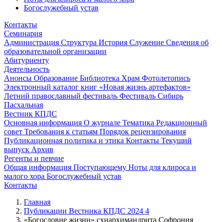
Богослужебный устав
Контакты
Семинария
Администрация
Структура
История
Служение
Сведения об
образовательной организации
Абитуриенту
Деятельность
Анонсы
Образование
Библиотека
Храм
Фотолетопись
Электронный каталог книг «Новая жизнь артефактов»
Летний православный фестиваль
Фестиваль Сибирь
Пасхальная
Вестник КПДС
Основная информация
О журнале
Тематика
Редакционный
совет
Требования к статьям
Порядок рецензирования
Публикационная политика и этика
Контакты
Текущий
выпуск
Архив
Регенты и певчие
Общая информация
Поступающему
Ноты для клироса и
малого хора
Богослужебный устав
Контакты
Главная
Публикации Вестника КПДС 2024 4
«Богословие жизни» схиархимандрита Софрония