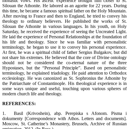
monastic vows. His ascetic experience brought him closer to St.
Silouan the Athonite. He labored as an agorite for 22 years. During
this time, he became a famous spiritual father on the Holy Mountain.
After moving to France and then to England, he tried to convey his
theology to ordinary believers. He published the works of St.
Silouan the Athonite in various languages. In his youth, on Holy
Saturday, he received the experience of seeing the Uncreated Light.
He laid the experience of Personal Relationships at the foundation of
his life and theology. Since he was familiar with personalistic
terminology, he began to use it to convey his personal experience.
At first, he was a spiritual child of father Sergius Bulgakov, but did
not share his extremes. He believed that the core of Divine ontology
should not be considered the co-eternal nature of the three
Hypostases, but the “Personal Principle”. Based on personalistic
terminology, he explained triadology. He paid attention to Orthodox
ecclesiology. He was canonized as St. Sophronius the Athonite by
the Patriarchate of Constantinople. His theological experience is in
some ways unique and useful, touching upon various spheres of
modern church life and theology.
REFERENCES:
1.
Basil (Krivoshein), abp. Perepiska s Afonom. Pisma i
dokumenty [Correspondence with Athos. Letters and documents].
Moscow, St. Catherine’s Monastery, Brussels, Archive of Russian
emigration, 2012. (In Russ.).