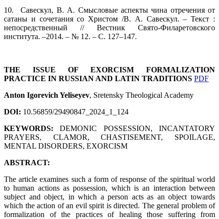
10.
Савескул, В. А. Смысловые аспекты чина отречения от
сатаны и сочетания со Христом /В. А. Савескул. – Текст :
непосредственный // Вестник Свято‑Филаретовского
института. –2014. – № 12. – С. 127–147.
THE ISSUE OF EXORCISM FORMALIZATION
PRACTICE IN RUSSIAN AND LATIN TRADITIONS
PDF
Anton Igorevich Yeliseyev
, Sretensky Theological Academy
DOI:
10.56859/29490847_2024_1_124
KEYWORDS:
DEMONIC POSSESSION, INCANTATORY
PRAYERS, CLAMOR, CHASTISEMENT, SPOILAGE,
MENTAL DISORDERS, EXORCISM
ABSTRACT:
The article examines such a form of response of the spiritual world
to human actions as possession, which is an interaction between
subject and object, in which a person acts as an object towards
which the action of an evil spirit is directed. The general problem of
formalization of the practices of healing those suffering from