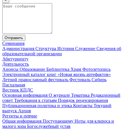
×
Отправить
Семинария
Администрация
Структура
История
Служение
Сведения об
образовательной организации
Абитуриенту
Деятельность
Анонсы
Образование
Библиотека
Храм
Фотолетопись
Электронный каталог книг «Новая жизнь артефактов»
Летний православный фестиваль
Фестиваль Сибирь
Пасхальная
Вестник КПДС
Основная информация
О журнале
Тематика
Редакционный
совет
Требования к статьям
Порядок рецензирования
Публикационная политика и этика
Контакты
Текущий
выпуск
Архив
Регенты и певчие
Общая информация
Поступающему
Ноты для клироса и
малого хора
Богослужебный устав