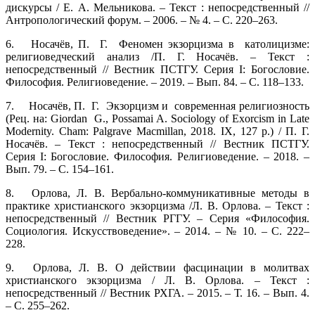
дискурсы / Е. А. Мельникова. – Текст : непосредственный //
Антропологический форум. – 2006. – № 4. – С. 220–263.
6.
Носачёв, П. Г. Феномен экзорцизма в католицизме:
религиоведческий анализ /П. Г. Носачёв. – Текст :
непосредственный // Вестник ПСТГУ. Серия I: Богословие.
Философия. Религиоведение. – 2019. – Вып. 84. – С. 118–133.
7.
Носачёв, П. Г. Экзорцизм и современная религиозность
(Рец. на: Giordan G., Possamai A. Sociology of Exorcism in Late
Modernity. Cham: Palgrave Macmillan, 2018. IX, 127 p.) / П. Г.
Носачёв. – Текст : непосредственный // Вестник ПСТГУ.
Серия I: Богословие. Философия. Религиоведение. – 2018. –
Вып. 79. – С. 154–161.
8.
Орлова, Л. В. Вербально‑коммуникативные методы в
практике христианского экзорцизма /Л. В. Орлова. – Текст :
непосредственный // Вестник РГГУ. – Серия «Философия.
Социология. Искусствоведение». – 2014. – № 10. – С. 222–
228.
9.
Орлова, Л. В. О действии фасцинации в молитвах
христианского экзорцизма / Л. В. Орлова. – Текст :
непосредственный // Вестник РХГА. – 2015. – Т. 16. – Вып. 4.
– С. 255–262.