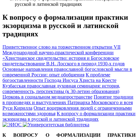
русской и латинской традициях
К вопросу о формализации практики
экзорцизма в русской и латинской
традициях
Приветственное слово на торжественном открытии VII
Международной научно-практической конференции
«Христианское свидетельство: история и
Богословское
свидетельствование В.Н. Лосского в период 1930-х годов
Основные направления православной богословской мысли в
современной России: опыт обобщения
К проблеме
богооставленности Господа Иисуса Христа на Кресте
Кузбасская православная духовная семинария: история,
современность, перспективы (к 30-летию образования)
Церковь в социальном медиапространстве
Понятие традиции
в проповедях и выступлениях Патриарха Московского и всея
Руси Кирилла
Опыт воцерковления людей с ограниченными
возможностями здоровья
К вопросу о формализации практики
экзорцизма в русской и латинской традициях
К ВОПРОСУ О ФОРМАЛИЗАЦИИ ПРАКТИКИ