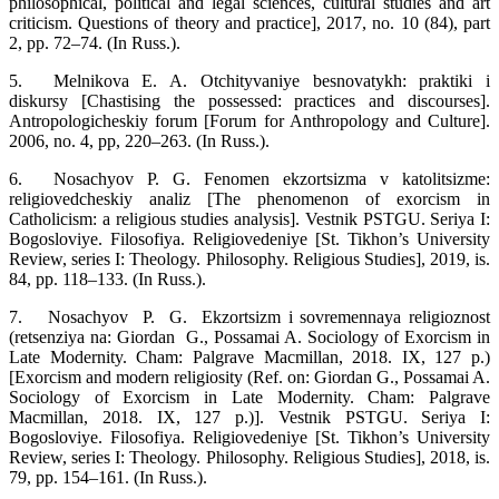
philosophical, political and legal sciences, cultural studies and art
criticism. Questions of theory and practice], 2017, no. 10 (84), part
2, pp. 72–74. (In Russ.).
5.
Melnikova E. A. Otchityvaniye besnovatykh: praktiki i
diskursy [Chastising the possessed: practices and discourses].
Antropologicheskiy forum [Forum for Anthropology and Culture].
2006, no. 4, pp, 220–263. (In Russ.).
6.
Nosachyov P. G. Fenomen ekzortsizma v katolitsizme:
religiovedcheskiy analiz [The phenomenon of exorcism in
Catholicism: a religious studies analysis]. Vestnik PSTGU. Seriya I:
Bogosloviye. Filosofiya. Religiovedeniye [St. Tikhon’s University
Review, series I: Theology. Philosophy. Religious Studies], 2019, is.
84, pp. 118–133. (In Russ.).
7.
Nosachyov P. G. Ekzortsizm i sovremennaya religioznost
(retsenziya na: Giordan G., Possamai A. Sociology of Exorcism in
Late Modernity. Cham: Palgrave Macmillan, 2018. IX, 127 p.)
[Exorcism and modern religiosity (Ref. on: Giordan G., Possamai A.
Sociology of Exorcism in Late Modernity. Cham: Palgrave
Macmillan, 2018. IX, 127 p.)]. Vestnik PSTGU. Seriya I:
Bogosloviye. Filosofiya. Religiovedeniye [St. Tikhon’s University
Review, series I: Theology. Philosophy. Religious Studies], 2018, is.
79, pp. 154–161. (In Russ.).