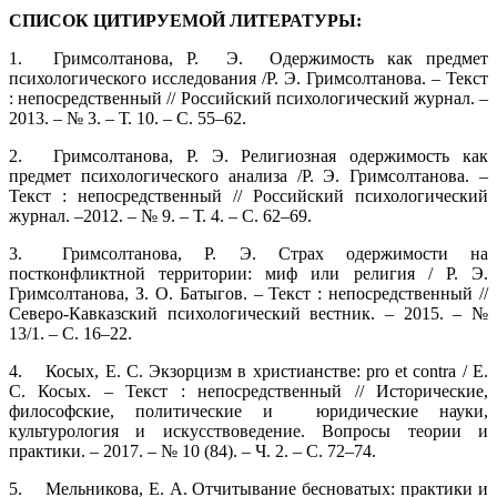
СПИСОК ЦИТИРУЕМОЙ ЛИТЕРАТУРЫ:
1.
Гримсолтанова, Р. Э. Одержимость как предмет
психологического исследования /Р. Э. Гримсолтанова. – Текст
: непосредственный // Российский психологический журнал. –
2013. – № 3. – Т. 10. – С. 55–62.
2.
Гримсолтанова, Р. Э. Религиозная одержимость как
предмет психологического анализа /Р. Э. Гримсолтанова. –
Текст : непосредственный // Российский психологический
журнал. –2012. – № 9. – Т. 4. – С. 62–69.
3.
Гримсолтанова, Р. Э. Страх одержимости на
постконфликтной территории: миф или религия / Р. Э.
Гримсолтанова, З. О. Батыгов. – Текст : непосредственный //
Северо‑Кавказский психологический вестник. – 2015. – №
13/1. – С. 16–22.
4.
Косых, Е. С. Экзорцизм в христианстве: pro et contra / Е.
С. Косых. – Текст : непосредственный // Исторические,
философские, политические и юридические науки,
культурология и искусствоведение. Вопросы теории и
практики. – 2017. – № 10 (84). – Ч. 2. – C. 72–74.
5.
Мельникова, Е. А. Отчитывание бесноватых: практики и