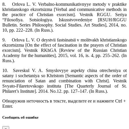
8.
Orlova L. V. Verbalno‑kommunikativnyye metody v praktike
khristianskogo ekzortsizma [Verbal and communicative methods in
the practice of Christian exorcism]. Vestnik RGGU. Seriya
“Filosofiya. Sotsiologiya. Iskusstvovedeniye [RSUH/RGGU
Bulletin. Series Philosophy. Social Studies. Art Studies], 2014, no.
10, pp. 222–228. (In Russ.).
9.
Orlova L. V. O deystvii fastsinatsii v molitvakh khristianskogo
ekzortsizma [On the effect of fascination in the prayers of Christian
exorcism]. Vestnik RKhGA [Review of the Russian Christian
Academy for the humanities], 2015, vol. 16, is. 4, pp. 255–262. (In
Russ.).
10.
Saveskul V. A. Smyslovyye aspekty china otrecheniya ot
satany i sochetaniya so Khristom [Semantic aspects of the order of
renunciation of Satan and combination with Christ]. Vestnik
Svyato‑Filaretovskogo instituta [The Quarterly Journal of St.
Philaret’s Institute]. 2014. No.12. pp. 127–147. (In Russ.).
Обнаружив неточность в тексте, выделите ее и нажмите Ctrl +
Enter.
Сообщить об ошибке