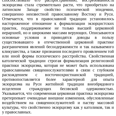
способствовало его распространению, востребованность
экзорцизма стала стремительно расти, что приобретало на
латинском Западе свойство психической эпидемии,
совершенно неизвестной православному Востоку и Руси.
Отмечается, что в православной традиции установилось
настороженное отношение к формализации экзорцистских
практик, поддерживаемое не только высшей церковной
иерархией, но и широкими массами верующих. Описываются
основные условия и приводятся доводы в пользу
существовавшего в отечественной церковной практике
разграничения явлений бесоодержимости и так называемого
кликушества, а также признания последнего проявлением той
или иной формы психического расстройства. Свойственная
католической традиции строгая формализация религиозной
практики экзорцизма, которая не может быть использована
православными священнослужителями в связи с глубоким
расхождением с восточнохристианской традицией,
противопоставляется более характерной для опыта
экзорцизма на Руси житийной традиции внеобрядового
исцеления страждущих бесовской одержимостью.
Указывается, что современная церковная практика экзорцизма
претерпевает очевидные внешние изменения, обусловленные
воздействием на священнослужителей и паству массовой
культуры, что свойственно экзорцизму как у католиков, так и
у православных.