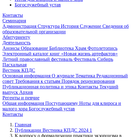
Богослужебный устав
Контакты
Семинария
Администрация
Структура
История
Служение
Сведения об
образовательной организации
Абитуриенту
Деятельность
Анонсы
Образование
Библиотека
Храм
Фотолетопись
Электронный каталог книг «Новая жизнь артефактов»
Летний православный фестиваль
Фестиваль Сибирь
Пасхальная
Вестник КПДС
Основная информация
О журнале
Тематика
Редакционный
совет
Требования к статьям
Порядок рецензирования
Публикационная политика и этика
Контакты
Текущий
выпуск
Архив
Регенты и певчие
Общая информация
Поступающему
Ноты для клироса и
малого хора
Богослужебный устав
Контакты
Главная
Публикации Вестника КПДС 2024 1
К вопросу о формализации практики экзорцизма в