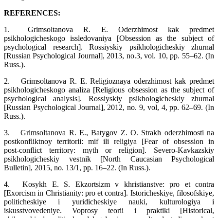
REFERENCES:
1.
Grimsoltanova R. E. Oderzhimost kak predmet
psikhologicheskogo issledovaniya [Obsession as the subject of
psychological research]. Rossiyskiy psikhologicheskiy zhurnal
[Russian Psychological Journal], 2013, no.3, vol. 10, pp. 55–62. (In
Russ.).
2.
Grimsoltanova R. E. Religioznaya oderzhimost kak predmet
psikhologicheskogo analiza [Religious obsession as the subject of
psychological analysis]. Rossiyskiy psikhologicheskiy zhurnal
[Russian Psychological Journal], 2012, no. 9, vol, 4, pp. 62–69. (In
Russ.).
3.
Grimsoltanova R. E., Batygov Z. O. Strakh oderzhimosti na
postkonfliktnoy territorii: mif ili religiya [Fear of obsession in
post‑conflict territory: myth or religion]. Severo‑Kavkazskiy
psikhologicheskiy vestnik [North Caucasian Psychological
Bulletin], 2015, no. 13/1, pp. 16–22. (In Russ.).
4.
Kosykh E. S. Ekzortsizm v khristianstve: pro et contra
[Exorcism in Christianity: pro et contra]. Istoricheskiye, filosofskiye,
politicheskiye i yuridicheskiye nauki, kulturologiya i
iskusstvovedeniye. Voprosy teorii i praktiki [Historical,