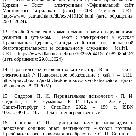
Церкви. – Текст : электронный //Официальный сайт
Московского Патриархата : [сайт]. – 2008. – 9 июня. – URL:
http://www. patriarchia.ru/db/text/419128.html (дата обращения:
26.01.2024).
13.
Особый человек в храме: помощь людям с нарушениями
развития и аутизмом. – Текст : электронный // Русская
Православная Церковь, Синодальный отдел по церковной
благотворительности и социальному служению : [сайт]. –
URL: https://www.diaconia.ru/book/5909e2d4416da108298b4567
(дата обращения: 29.01.2024).
14.
Практическое руководство катехизатора. Вып. 1. – Текст :
электронный // Православное образование : [сайт]. – URL:
https://pravobraz.ru/prakticheskoe‑rukovodstvo‑katexizatora‑1/(дата
обращения: 29.01.2024).
15.
Сидоров, П. И. Перинатальная психология / П. И.
Сидоров, Г. Н. Чумакова, Е. Г. Щукина. –2‑е изд. –
Санкт‑Петербург : СпецЛит, 2022. – 159 с. ISBN
978‑5‑29901‑119‑7. – Текст : непосредственный.
16.
Сонина, С. Н. Принципы помощи инвалидам в
церковной общине: опыт деятельности «Особой группы»
Преображенского православного братства / С. Н. Сонина. –