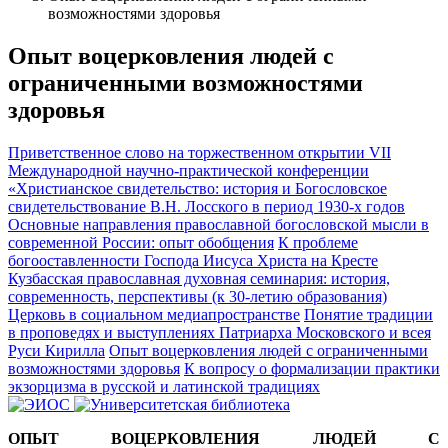
возможностями здоровья
Опыт воцерковления людей с
ограниченными возможностями
здоровья
Приветственное слово на торжественном открытии VII
Международной научно-практической конференции
«Христианское свидетельство: история и
Богословское
свидетельствование В.Н. Лосского в период 1930-х годов
Основные направления православной богословской мысли в
современной России: опыт обобщения
К проблеме
богооставленности Господа Иисуса Христа на Кресте
Кузбасская православная духовная семинария: история,
современность, перспективы (к 30-летию образования)
Церковь в социальном медиапространстве
Понятие традиции
в проповедях и выступлениях Патриарха Московского и всея
Руси Кирилла
Опыт воцерковления людей с ограниченными
возможностями здоровья
К вопросу о формализации практики
экзорцизма в русской и латинской традициях
ОПЫТ ВОЦЕРКОВЛЕНИЯ ЛЮДЕЙ С