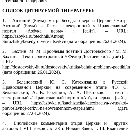
возможности здоровья.
СПИСОК ЦИТИРУЕМОЙ ЛИТЕРАТУРЫ:
1.
Антоний (Блум), митр. Беседы о вере и Церкви / митр.
Антоний (Блум). – Текст : электронный // Православный
портал «Азбука веры» : [сайт]. – URL:
https://azbyka.ru/otechnik/Antonij_
Surozhskij/besedy‑o‑vere‑i‑tserkvi/ (дата обращения: 26.01.2024).
2.
Бахтин, М. М. Проблемы поэтики Достоевского / М. М.
Бахтин. – Текст : электронный // Федор Достоевский : [сайт]. –
URL:
http://dostoevskiy‑lit.ru/dostoevskiy/kritika/bahtin‑problemy‑poetiki/
(дата обращения: 26.01.2024).
3.
Белановский, Ю. С. Катехизация в Русской
Православной Церкви на современном этапе /Ю. С.
Белановский, А. В. Ракушин, А. А. Шестаков. – Текст :
электронный // Православный портал «Азбука веры» : [сайт].
– URL: https://azbyka.ru/katehizacija/katexizaciya‑v‑russkoj‑
pravoslavnoj‑cerkvi‑na‑sovremennom‑etape.shtml (дата
обращения: 27.01.2024).
4.
Библейские комментарии отцов Церкви и других
авторов I–VIII веков : в 28 т. Новый Завет. Т. III: Евангелие