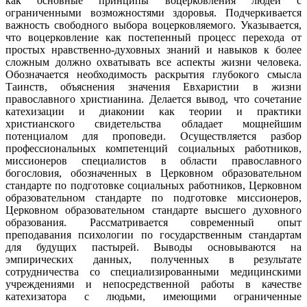
как основные принципы воцерковления людей с
ограниченными возможностями здоровья. Подчеркивается
важность свободного выбора воцерковляемого. Указывается,
что воцерковление как постепенный процесс перехода от
простых нравственно-духовных знаний и навыков к более
сложным должно охватывать все аспекты жизни человека.
Обозначается необходимость раскрытия глубокого смысла
Таинств, объяснения значения Евхаристии в жизни
православного христианина. Делается вывод, что сочетание
катехизации и диаконии как теории и практики
христианского свидетельства обладает мощнейшим
потенциалом для проповеди. Осуществляется разбор
профессиональных компетенций социальных работников,
миссионеров специалистов в области православного
богословия, обозначенных в Церковном образовательном
стандарте по подготовке социальных работников, Церковном
образовательном стандарте по подготовке миссионеров,
Церковном образовательном стандарте высшего духовного
образования. Рассматривается современный опыт
преподавания психологии по государственным стандартам
для будущих пастырей. Выводы основываются на
эмпирических данных, полученных в результате
сотрудничества со специализированными медицинскими
учреждениями и непосредственной работы в качестве
катехизатора с людьми, имеющими ограниченные