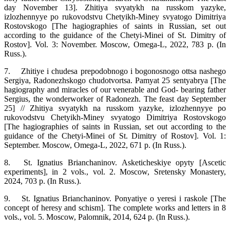
day November 13]. Zhitiya svyatykh na russkom yazyke,
izlozhennyye po rukovodstvu Chetyikh‑Miney svyatogo Dimitriya
Rostovskogo [The hagiographies of saints in Russian, set out
according to the guidance of the Chetyi‑Minei of St. Dimitry of
Rostov]. Vol. 3: November. Moscow, Omega‑L, 2022, 783 p. (In
Russ.).
7.
Zhitiye i chudesa prepodobnogo i bogonosnogo ottsa nashego
Sergiya, Radonezhskogo chudotvortsa. Pamyat 25 sentyabrya [The
hagiography and miracles of our venerable and God‑ bearing father
Sergius, the wonderworker of Radonezh. The feast day September
25] // Zhitiya svyatykh na russkom yazyke, izlozhennyye po
rukovodstvu Chetyikh‑Miney svyatogo Dimitriya Rostovskogo
[The hagiographies of saints in Russian, set out according to the
guidance of the Chetyi‑Minei of St. Dimitry of Rostov]. Vol. 1:
September. Moscow, Omega‑L, 2022, 671 p. (In Russ.).
8.
St. Ignatius Brianchaninov. Asketicheskiye opyty [Ascetic
experiments], in 2 vols., vol. 2. Moscow, Sretensky Monastery,
2024, 703 p. (In Russ.).
9.
St. Ignatius Brianchaninov. Ponyatiye o yeresi i raskole [The
concept of heresy and schism]. The complete works and letters in 8
vols., vol. 5. Moscow, Palomnik, 2014, 624 p. (In Russ.).