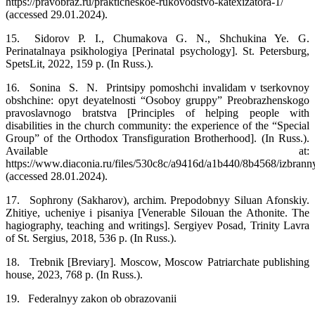
https://pravobraz.ru/prakticheskoe‑rukovodstvo‑katexizatora‑1/
(accessed 29.01.2024).
15.
Sidorov P. I., Chumakova G. N., Shchukina Ye. G.
Perinatalnaya psikhologiya [Perinatal psychology]. St. Petersburg,
SpetsLit, 2022, 159 p. (In Russ.).
16.
Sonina S. N. Printsipy pomoshchi invalidam v tserkovnoy
obshchine: opyt deyatelnosti “Osoboy gruppy” Preobrazhenskogo
pravoslavnogo bratstva [Principles of helping people with
disabilities in the church community: the experience of the “Special
Group” of the Orthodox Transfiguration Brotherhood]. (In Russ.).
Available at:
https://www.diaconia.ru/files/530c8c/a9416d/a1b440/8b4568/izbran
(accessed 28.01.2024).
17.
Sophrony (Sakharov), archim. Prepodobnyy Siluan Afonskiy.
Zhitiye, ucheniye i pisaniya [Venerable Silouan the Athonite. The
hagiography, teaching and writings]. Sergiyev Posad, Trinity Lavra
of St. Sergius, 2018, 536 p. (In Russ.).
18.
Trebnik [Breviary]. Moscow, Moscow Patriarchate publishing
house, 2023, 768 p. (In Russ.).
19.
Federalnyy zakon ob obrazovanii