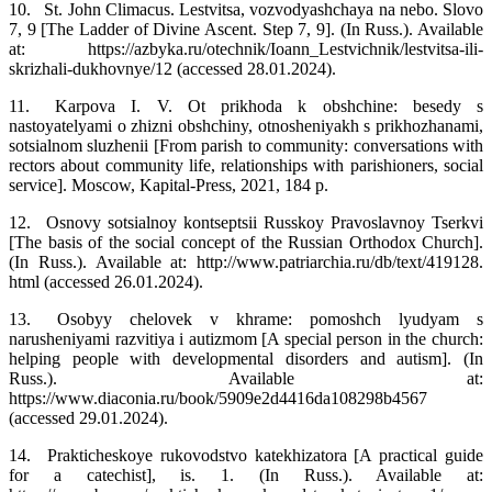
10.
St. John Climacus. Lestvitsa, vozvodyashchaya na nebo. Slovo
7, 9 [The Ladder of Divine Ascent. Step 7, 9]. (In Russ.). Available
at: https://azbyka.ru/otechnik/Ioann_Lestvichnik/lestvitsa‑ili‑
skrizhali‑dukhovnye/12 (accessed 28.01.2024).
11.
Karpova I. V. Ot prikhoda k obshchine: besedy s
nastoyatelyami o zhizni obshchiny, otnosheniyakh s prikhozhanami,
sotsialnom sluzhenii [From parish to community: conversations with
rectors about community life, relationships with parishioners, social
service]. Moscow, Kapital‑Press, 2021, 184 p.
12.
Osnovy sotsialnoy kontseptsii Russkoy Pravoslavnoy Tserkvi
[The basis of the social concept of the Russian Orthodox Church].
(In Russ.). Available at: http://www.patriarchia.ru/db/text/419128.
html (accessed 26.01.2024).
13.
Osobyy chelovek v khrame: pomoshch lyudyam s
narusheniyami razvitiya i autizmom [A special person in the church:
helping people with developmental disorders and autism]. (In
Russ.). Available at:
https://www.diaconia.ru/book/5909e2d4416da108298b4567
(accessed 29.01.2024).
14.
Prakticheskoye rukovodstvo katekhizatora [A practical guide
for a catechist], is. 1. (In Russ.). Available at: