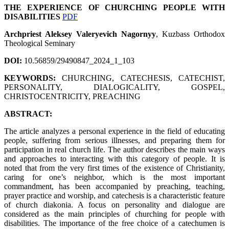
THE EXPERIENCE OF CHURCHING PEOPLE WITH
DISABILITIES
PDF
Archpriest Aleksey Valeryevich Nagornyy
, Kuzbass Orthodox
Theological Seminary
DOI:
10.56859/29490847_2024_1_103
KEYWORDS:
CHURCHING, CATECHESIS, CATECHIST,
PERSONALITY, DIALOGICALITY, GOSPEL,
CHRISTOCENTRICITY, PREACHING
ABSTRACT:
The article analyzes a personal experience in the field of educating
people, suffering from serious illnesses, and preparing them for
participation in real church life. The author describes the main ways
and approaches to interacting with this category of people. It is
noted that from the very first times of the existence of Christianity,
caring for one’s neighbor, which is the most important
commandment, has been accompanied by preaching, teaching,
prayer practice and worship, and catechesis is a characteristic feature
of church diakonia. A focus on personality and dialogue are
considered as the main principles of churching for people with
disabilities. The importance of the free choice of a catechumen is