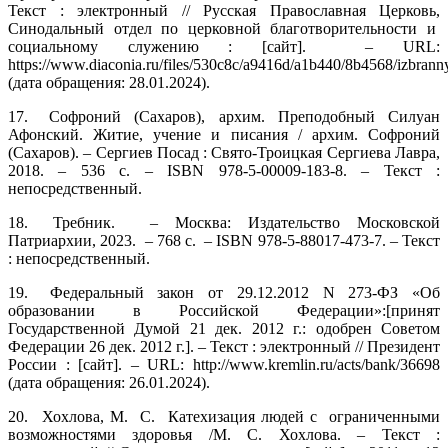
Текст : электронный // Русская Православная Церковь,
Синодальный отдел по церковной благотворительности и
социальному служению : [сайт]. – URL:
https://www.diaconia.ru/files/530c8c/a9416d/a1b440/8b4568/izbran
(дата обращения: 28.01.2024).
17.
Софроний (Сахаров), архим. Преподобный Силуан
Афонский. Житие, учение и писания / архим. Софроний
(Сахаров). – Сергиев Посад : Свято‑Троицкая Сергиева Лавра,
2018. – 536 с. – ISBN 978‑5‑00009‑183‑8. – Текст :
непосредственный.
18.
Требник. – Москва: Издательство Московской
Патриархии, 2023. – 768 с. – ISBN 978‑5‑88017‑473‑7. – Текст
: непосредственный.
19.
Федеральный закон от 29.12.2012 N 273‑ФЗ «Об
образовании в Российской Федерации»:[принят
Государственной Думой 21 дек. 2012 г.: одобрен Советом
Федерации 26 дек. 2012 г.]. – Текст : электронный // Президент
России : [сайт]. – URL: http://www.kremlin.ru/acts/bank/36698
(дата обращения: 26.01.2024).
20.
Хохлова, М. С. Катехизация людей с ограниченными
возможностями здоровья /М. С. Хохлова. – Текст :