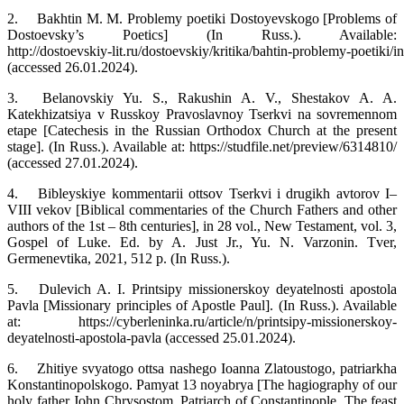
2.
Bakhtin M. M. Problemy poetiki Dostoyevskogo [Problems of
Dostoevsky’s Poetics] (In Russ.). Available:
http://dostoevskiy‑lit.ru/dostoevskiy/kritika/bahtin‑problemy‑poetiki/
(accessed 26.01.2024).
3.
Belanovskiy Yu. S., Rakushin A. V., Shestakov A. A.
Katekhizatsiya v Russkoy Pravoslavnoy Tserkvi na sovremennom
etape [Catechesis in the Russian Orthodox Church at the present
stage]. (In Russ.). Available at: https://studfile.net/preview/6314810/
(accessed 27.01.2024).
4.
Bibleyskiye kommentarii ottsov Tserkvi i drugikh avtorov I–
VIII vekov [Biblical commentaries of the Church Fathers and other
authors of the 1st – 8th centuries], in 28 vol., New Testament, vol. 3,
Gospel of Luke. Ed. by A. Just Jr., Yu. N. Varzonin. Tver,
Germenevtika, 2021, 512 p. (In Russ.).
5.
Dulevich A. I. Printsipy missionerskoy deyatelnosti apostola
Pavla [Missionary principles of Apostle Paul]. (In Russ.). Available
at: https://cyberleninka.ru/article/n/printsipy‑missionerskoy‑
deyatelnosti‑apostola‑pavla (accessed 25.01.2024).
6.
Zhitiye svyatogo ottsa nashego Ioanna Zlatoustogo, patriarkha
Konstantinopolskogo. Pamyat 13 noyabrya [The hagiography of our
holy father John Chrysostom, Patriarch of Constantinople. The feast