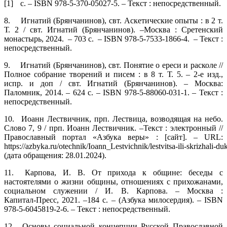
[1]
с. – ISBN 978‑5‑370‑05027‑5. – Текст : непосредственный.
8.
Игнатий (Брянчанинов), свт. Аскетические опыты : в 2 т.
Т. 2 / свт. Игнатий (Брянчанинов). –Москва : Сретенский
монастырь, 2024. – 703 с. – ISBN 978‑5‑7533‑1866‑4. – Текст :
непосредственный.
9.
Игнатий (Брянчанинов), свт. Понятие о ереси и расколе //
Полное собрание творений и писем : в 8 т. Т. 5. – 2‑е изд.,
испр. и доп / свт. Игнатий (Брянчанинов). – Москва:
Паломник, 2014. – 624 с. – ISBN 978‑5‑88060‑031‑1. – Текст :
непосредственный.
10.
Иоанн Лествичник, прп. Лествица, возводящая на небо.
Слово 7, 9 / прп. Иоанн Лествичник. –Текст : электронный //
Православный портал «Азбука веры» : [сайт]. – URL:
https://azbyka.ru/otechnik/Ioann_Lestvichnik/lestvitsa‑ili‑skrizhali‑d
(дата обращения: 28.01.2024).
11.
Карпова, И. В. От прихода к общине: беседы с
настоятелями о жизни общины, отношениях с прихожанами,
социальном служении / И. В. Карпова. – Москва :
Капитал‑Пресс, 2021. –184 с. – (Азбука милосердия). – ISBN
978‑5‑6045819‑2‑6. – Текст : непосредственный.
12.
Основы социальной концепции Русской Православной