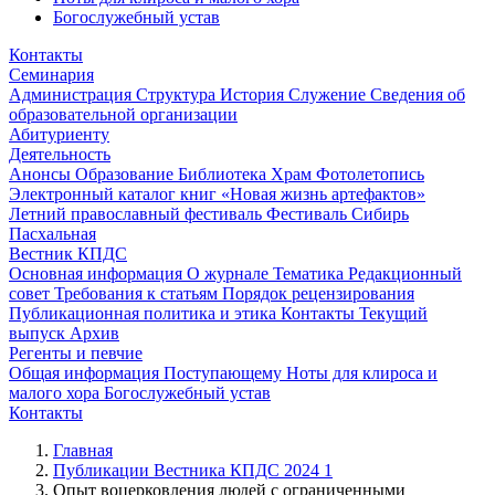
Богослужебный устав
Контакты
Семинария
Администрация
Структура
История
Служение
Сведения об
образовательной организации
Абитуриенту
Деятельность
Анонсы
Образование
Библиотека
Храм
Фотолетопись
Электронный каталог книг «Новая жизнь артефактов»
Летний православный фестиваль
Фестиваль Сибирь
Пасхальная
Вестник КПДС
Основная информация
О журнале
Тематика
Редакционный
совет
Требования к статьям
Порядок рецензирования
Публикационная политика и этика
Контакты
Текущий
выпуск
Архив
Регенты и певчие
Общая информация
Поступающему
Ноты для клироса и
малого хора
Богослужебный устав
Контакты
Главная
Публикации Вестника КПДС 2024 1
Опыт воцерковления людей с ограниченными