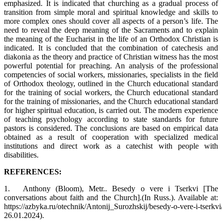
emphasized. It is indicated that churching as a gradual process of
transition from simple moral and spiritual knowledge and skills to
more complex ones should cover all aspects of a person’s life. The
need to reveal the deep meaning of the Sacraments and to explain
the meaning of the Eucharist in the life of an Orthodox Christian is
indicated. It is concluded that the combination of catechesis and
diakonia as the theory and practice of Christian witness has the most
powerful potential for preaching. An analysis of the professional
competencies of social workers, missionaries, specialists in the field
of Orthodox theology, outlined in the Church educational standard
for the training of social workers, the Church educational standard
for the training of missionaries, and the Church educational standard
for higher spiritual education, is carried out. The modern experience
of teaching psychology according to state standards for future
pastors is considered. The conclusions are based on empirical data
obtained as a result of cooperation with specialized medical
institutions and direct work as a catechist with people with
disabilities.
REFERENCES:
1.
Anthony (Bloom), Metr.. Besedy o vere i Tserkvi [The
conversations about faith and the Church].(In Russ.). Available at:
https://azbyka.ru/otechnik/Antonij_Surozhskij/besedy‑o‑vere‑i‑tserkvi
26.01.2024).