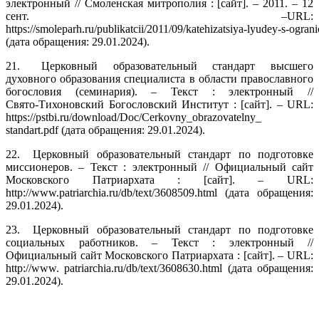
электронный // Смоленская митрополия : [сайт]. – 2011. – 12
сент. –URL:
https://smoleparh.ru/publikatcii/2011/09/katehizatsiya‑lyudey‑s‑ogran
(дата обращения: 29.01.2024).
21.
Церковный образовательный стандарт высшего
духовного образования специалиста в области православного
богословия (семинария). – Текст : электронный //
Свято‑Тихоновский Богословский Институт : [сайт]. – URL:
https://pstbi.ru/download/Doc/Cerkovny_obrazovatelny_
standart.pdf (дата обращения: 29.01.2024).
22.
Церковный образовательный стандарт по подготовке
миссионеров. – Текст : электронный // Официальный сайт
Московского Патриархата : [сайт]. – URL:
http://www.patriarchia.ru/db/text/3608509.html (дата обращения:
29.01.2024).
23.
Церковный образовательный стандарт по подготовке
социальных работников. – Текст : электронный //
Официальный сайт Московского Патриархата : [сайт]. – URL:
http://www. patriarchia.ru/db/text/3608630.html (дата обращения:
29.01.2024).