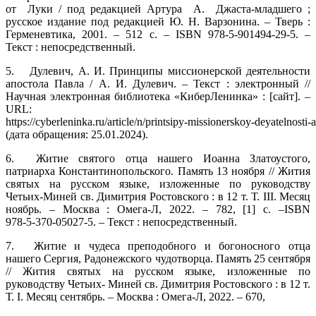
от Луки / под редакцией Артура А. Джаста‑младшего ;
русское издание под редакцией Ю. Н. Варзонина. – Тверь :
Герменевтика, 2001. – 512 с. – ISBN 978‑5‑901494‑29‑5. –
Текст : непосредственный.
5.
Дулевич, А. И. Принципы миссионерской деятельности
апостола Павла / А. И. Дулевич. – Текст : электронный //
Научная электронная библиотека «КиберЛенинка» : [сайт]. –
URL:
https://cyberleninka.ru/article/n/printsipy‑missionerskoy‑deyatelnosti‑
(дата обращения: 25.01.2024).
6.
Житие святого отца нашего Иоанна Златоустого,
патриарха Константинопольского. Память 13 ноября // Жития
святых на русском языке, изложенные по руководству
Четьих‑Миней св. Димитрия Ростовского : в 12 т. Т. III. Месяц
ноябрь. – Москва : Омега‑Л, 2022. – 782, [1] с. –ISBN
978‑5‑370‑05027‑5. – Текст : непосредственный.
7.
Житие и чудеса преподобного и богоносного отца
нашего Сергия, Радонежского чудотворца. Память 25 сентября
// Жития святых на русском языке, изложенные по
руководству Четьих‑ Миней св. Димитрия Ростовского : в 12 т.
Т. I. Месяц сентябрь. – Москва : Омега‑Л, 2022. – 670,